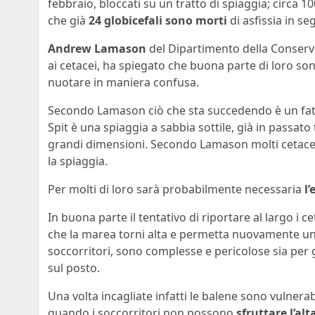
febbraio, bloccati su un tratto di spiaggia; circa 1
che già
24 globicefali sono morti
di asfissia in s
Andrew Lamason
del Dipartimento della Conserv
ai cetacei, ha spiegato che buona parte di loro sono
nuotare in maniera confusa.
Secondo Lamason ciò che sta succedendo è un fatt
Spit è una spiaggia a sabbia sottile, già in passat
grandi dimensioni. Secondo Lamason molti cetacei 
la spiaggia.
Per molti di loro sarà probabilmente necessaria
l
In buona parte il tentativo di riportare al largo i c
che la marea torni alta e permetta nuovamente un 
soccorritori, sono complesse e pericolose sia per 
sul posto.
Una volta incagliate infatti le balene sono vulnerabi
quando i soccorritori non possono
sfruttare l’al