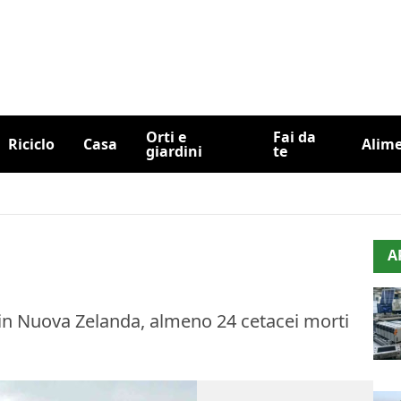
Orti e
Fai da
Riciclo
Casa
Alim
giardini
te
A
d in Nuova Zelanda, almeno 24 cetacei morti