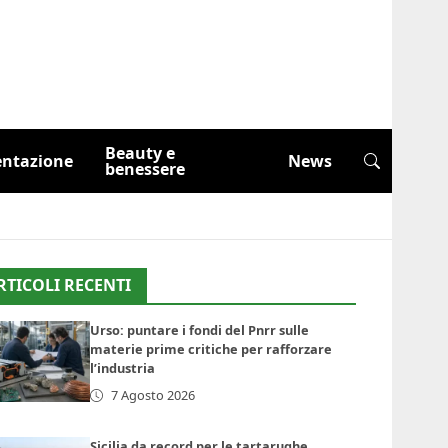
Beauty e
entazione
News
benessere
RTICOLI RECENTI
Urso: puntare i fondi del Pnrr sulle
materie prime critiche per rafforzare
l’industria
7 Agosto 2026
Sicilia da record per le tartarughe