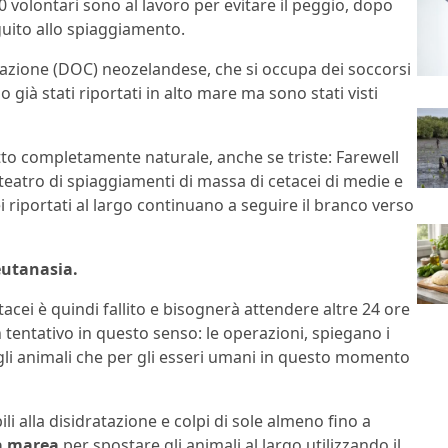
00 volontari sono al lavoro per evitare il peggio, dopo
eguito allo spiaggiamento.
azione (DOC) neozelandese, che si occupa dei soccorsi
 già stati riportati in alto mare ma sono stati visti
o completamente naturale, anche se triste: Farewell
o teatro di spiaggiamenti di massa di cetacei di medie e
riportati al largo continuano a seguire il branco verso
’eutanasia.
etacei è quindi fallito e bisognerà attendere altre 24 ore
tentativo in questo senso: le operazioni, spiegano i
gli animali che per gli esseri umani in questo momento
li alla disidratazione e colpi di sole almeno fino a
ta marea
per spostare gli animali al largo utilizzando il