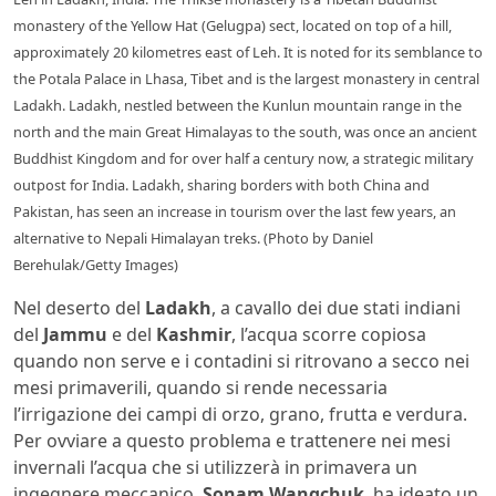
monastery of the Yellow Hat (Gelugpa) sect, located on top of a hill,
approximately 20 kilometres east of Leh. It is noted for its semblance to
the Potala Palace in Lhasa, Tibet and is the largest monastery in central
Ladakh. Ladakh, nestled between the Kunlun mountain range in the
north and the main Great Himalayas to the south, was once an ancient
Buddhist Kingdom and for over half a century now, a strategic military
outpost for India. Ladakh, sharing borders with both China and
Pakistan, has seen an increase in tourism over the last few years, an
alternative to Nepali Himalayan treks. (Photo by Daniel
Berehulak/Getty Images)
Nel deserto del
Ladakh
, a cavallo dei due stati indiani
del
Jammu
e del
Kashmir
, l’acqua scorre copiosa
quando non serve e i contadini si ritrovano a secco nei
mesi primaverili, quando si rende necessaria
l’irrigazione dei campi di orzo, grano, frutta e verdura.
Per ovviare a questo problema e trattenere nei mesi
invernali l’acqua che si utilizzerà in primavera un
ingegnere meccanico,
Sonam Wangchuk
, ha ideato un