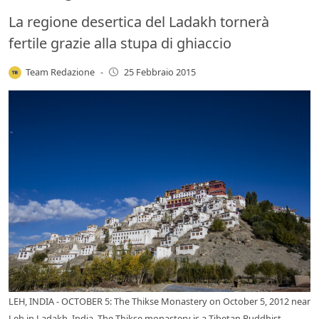
La regione desertica del Ladakh tornerà
fertile grazie alla stupa di ghiaccio
Team Redazione
-
25 Febbraio 2015
LEH, INDIA - OCTOBER 5: The Thikse Monastery on October 5, 2012 near
Leh in Ladakh, India. The Thikse monastery is a Tibetan Buddhist