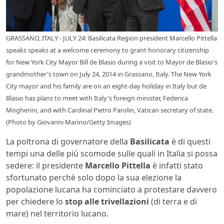
GRASSANO, ITALY - JULY 24: Basilicata Region president Marcello Pittella
speaks speaks at a welcome ceremony to grant honorary citizenship
for New York City Mayor Bill de Blasio during a visit to Mayor de Blasio's
grandmother's town on July 24, 2014 in Grassano, Italy. The New York
City mayor and his family are on an eight-day holiday in Italy but de
Blasio has plans to meet with Italy's foreign minister, Federica
Mogherini, and with Cardinal Pietro Parolin, Vatican secretary of state.
(Photo by Giovanni Marino/Getty Images)
La poltrona di governatore della
Basilicata
è di questi
tempi una delle più scomode sulle quali in Italia si possa
sedere: il presidente
Marcello Pittella
è infatti stato
sfortunato perchè solo dopo la sua elezione la
popolazione lucana ha cominciato a protestare davvero
per chiedere lo
stop alle trivellazioni
(di terra e di
mare) nel territorio lucano.