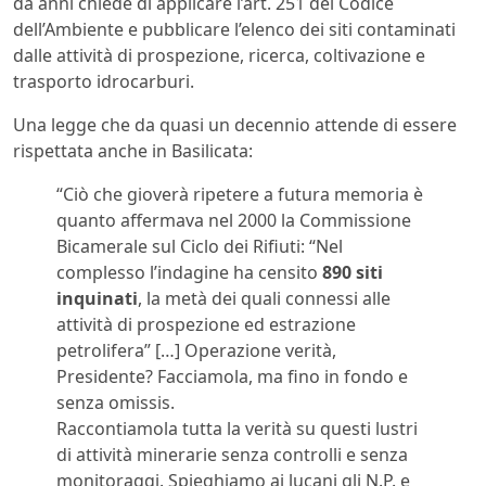
da anni chiede di applicare l’art. 251 del Codice
dell’Ambiente e pubblicare l’elenco dei siti contaminati
dalle attività di prospezione, ricerca, coltivazione e
trasporto idrocarburi.
Una legge che da quasi un decennio attende di essere
rispettata anche in Basilicata:
“Ciò che gioverà ripetere a futura memoria è
quanto affermava nel 2000 la Commissione
Bicamerale sul Ciclo dei Rifiuti: “Nel
complesso l’indagine ha censito
890 siti
inquinati
, la metà dei quali connessi alle
attività di prospezione ed estrazione
petrolifera” […] Operazione verità,
Presidente? Facciamola, ma fino in fondo e
senza omissis.
Raccontiamola tutta la verità su questi lustri
di attività minerarie senza controlli e senza
monitoraggi. Spieghiamo ai lucani gli N.P. e