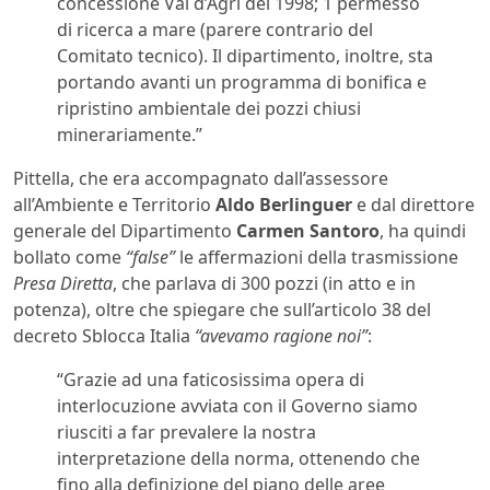
concessione Val d’Agri del 1998; 1 permesso
di ricerca a mare (parere contrario del
Comitato tecnico). Il dipartimento, inoltre, sta
portando avanti un programma di bonifica e
ripristino ambientale dei pozzi chiusi
minerariamente.”
Pittella, che era accompagnato dall’assessore
all’Ambiente e Territorio
Aldo Berlinguer
e dal direttore
generale del Dipartimento
Carmen Santoro
, ha quindi
bollato come
“false”
le affermazioni della trasmissione
Presa Diretta
, che parlava di 300 pozzi (in atto e in
potenza), oltre che spiegare che sull’articolo 38 del
decreto Sblocca Italia
“avevamo ragione noi”
:
“Grazie ad una faticosissima opera di
interlocuzione avviata con il Governo siamo
riusciti a far prevalere la nostra
interpretazione della norma, ottenendo che
fino alla definizione del piano delle aree