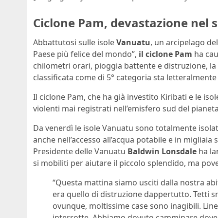
Ciclone Pam, devastazione nel s
Abbattutosi sulle isole
Vanuatu
, un arcipelago del
Paese più felice del mondo”,
il ciclone Pam
ha caus
chilometri orari, pioggia battente e distruzione, l
classificata come di 5° categoria sta letteralmente
Il ciclone Pam, che ha già investito Kiribati e le i
violenti mai registrati nell’emisfero sud del pianet
Da venerdì le isole Vanuatu sono totalmente isolate: 
anche nell’accesso all’acqua potabile e in migliaia so
Presidente delle Vanuatu
Baldwin Lonsdale
ha la
si mobiliti per aiutare il piccolo splendido, ma pov
“Questa mattina siamo usciti dalla nostra abi
era quello di distruzione dappertutto. Tetti sra
ovunque, moltissime case sono inagibili. Line
interrotte. Abbiamo dovuto camminare dove ca