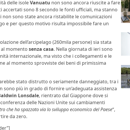
ità delle isole
Vanuatu
non sono ancora riuscite a fare
ti accertati sono 8 secondo le fonti ufficiali, ma stanno
i non sono state ancora ristabilite le comunicazioni
go e per questo motivo risulta impossibile fare un
lazione dell’arcipelago (260mila persone) sia stata
no al momento
senza casa
. Nella giornata di ieri sono
unità internazionale, ma visto che i collegamenti e le
one al momento sprovviste dei beni di primissima
arebbe stato distrutto o seriamente danneggiato, tra i
n sono più in grado di fornire un’adeguata assistenza
aldwin Lonsdale
, rientrato dal Giappone dove si
a conferenza delle Nazioni Unite sui cambiamenti
ro che ha spazzato via lo sviluppo economico del Paese
“,
tire da zero.
der”]