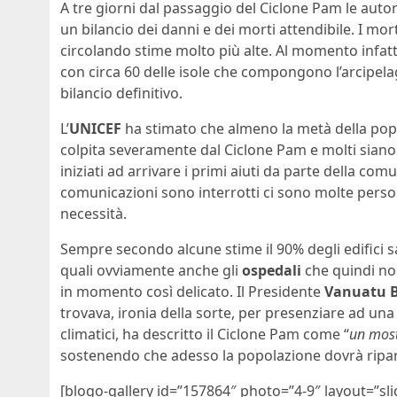
A tre giorni dal passaggio del Ciclone Pam le autor
un bilancio dei danni e dei morti attendibile. I mor
circolando stime molto più alte. Al momento infatt
con circa 60 delle isole che compongono l’arcipela
bilancio definitivo.
L’
UNICEF
ha stimato che almeno la metà della popo
colpita severamente dal Ciclone Pam e molti sia
iniziati ad arrivare i primi aiuti da parte della com
comunicazioni sono interrotti ci sono molte pers
necessità.
Sempre secondo alcune stime il 90% degli edifici s
quali ovviamente anche gli
ospedali
che quindi no
in momento così delicato. Il Presidente
Vanuatu B
trovava, ironia della sorte, per presenziare ad un
climatici, ha descritto il Ciclone Pam come “
un most
sostenendo che adesso la popolazione dovrà ripar
[blogo-gallery id=”157864″ photo=”4-9″ layout=”sli