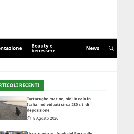
Beauty e
entazione
News
benessere
RTICOLI RECENTI
Tartarughe marine, nidi in calo in
Italia: individuati circa 280 siti di
deposizione
8 Agosto 2026
Urso: puntare i fondi del Pnrr sulle