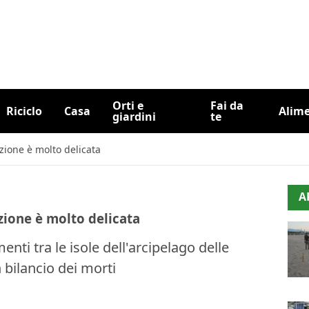
Orti e
Fai da
Riciclo
Casa
Alim
giardini
te
azione è molto delicata
A
zione è molto delicata
enti tra le isole dell'arcipelago delle
bilancio dei morti