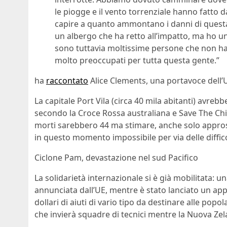
le piogge e il vento torrenziale hanno fatto d
capire a quanto ammontano i danni di questa
un albergo che ha retto all’impatto, ma ho un
sono tuttavia moltissime persone che non h
molto preoccupati per tutta questa gente.”
ha
raccontato
Alice Clements, una portavoce dell’
La capitale Port Vila (circa 40 mila abitanti) avreb
secondo la Croce Rossa australiana e Save The Chil
morti sarebbero 44 ma stimare, anche solo approssi
in questo momento impossibile per via delle diffic
Ciclone Pam, devastazione nel sud Pacifico
La solidarietà internazionale si è già mobilitata: u
annunciata dall’UE, mentre è stato lanciato un appe
dollari di aiuti di vario tipo da destinare alle popo
che invierà squadre di tecnici mentre la Nuova Zel