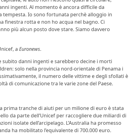
anni ingenti. Al momento è ancora difficile da
 tempesta. Io sono fortunata perchè alloggio in
a finestra rotta e non ho acqua nel bagno. Ci
anno più alcun posto dove stare. Siamo davvero
Unicef, a
Euronews
.
be subito danni ingenti e sarebbero decine i morti
dren: solo nella provincia nord-orientale di Penama i
mativamente, il numero delle vittime e degli sfollati è
oltà di comunicazione tra le varie zone del Paese.
na prima tranche di aiuti per un milione di euro è stata
llo da parte dell’Unicef per raccogliere due miliardi di
lazioni isolate dell’arcipelago. L’Australia ha promesso
anda ha mobilitato l’equivalente di 700.000 euro.