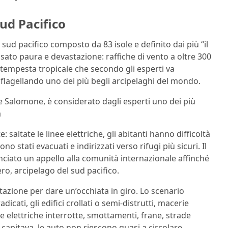
ud Pacifico
 sud pacifico composto da 83 isole e definito dai più “il
ato paura e devastazione: raffiche di vento a oltre 300
a tempesta tropicale che secondo gli esperti va
 flagellando uno dei più begli arcipelaghi del mondo.
sole Salomone, è considerato dagli esperti uno dei più
a
saltate le linee elettriche, gli abitanti hanno difficoltà
no stati evacuati e indirizzati verso rifugi più sicuri. Il
nciato un appello alla comunità internazionale affinché
ero, arcipelago del sud pacifico.
tazione per dare un’occhiata in giro. Lo scenario
dicati, gli edifici crollati o semi-distrutti, macerie
e elettriche interrotte, smottamenti, frane, strade
pitava, le auto non riescono quasi a circolare,