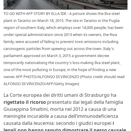
TO GO WITH AFP STORY BY ELLA IDE - A picture shows the Ilva steel
plant in Taranto on March 18, 2015. The site in Taranto in the Puglia
region of southern Italy, which employs over 14,000 people, has been
under special administration since 2013 when its owners, the Riva
family, were accused of failing to prevent toxic emissions including
carcinogenic particles from spewing out across the town. Italy's
parliament approved on March 3, 2015 a government decree
temporarily nationalising the country's loss-making Ilva steel plant,
one of the most polluting in Europe, in the hope of finding a new
owner. AFP PHOTO/ALFONSO DI VINCENZO (Photo credit should read
ALFONSO DI VINCENZO/AFP/Getty Images)
La Corte europea dei diritti umani di Strasburgo ha
rigettato il ricorso
presentato dai legali della famiglia
Giuseppina Smaltini, morta nel 2012 a causa di una
meningite incurabile a causa dell’immunodeficienza
causata dalla leucemia: secondo i giudici europei
i
legali non hanno saputo dimostrare il nesso causale