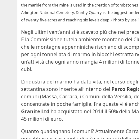
the marble from the mine is used in the creation of tombstones fo
Arlington National Cemetery. Danby Quarry is the biggest under
of twenty five acres and reaching six levels deep. (Photo by Joe
Negli ultimi vent’anni si è scavato più che nei prec
E la Commissione tutela ambiente montano del Clu
che le montagne appenniniche rischiano di scompar
per ogni tonnellata di marmo in blocchi estratta n
un’attività che ogni anno mangia 4 milioni di tonn
cubi.
L’industria del marmo ha dato vita, nel corso degli
settantina sono inserite all’interno del
Parco Regi
comuni (Massa, Carrara, i Comuni della Versilia, d
concentrate in poche famiglie. Fra queste vi è anc
Granite Ltd
ha acquistato nel 2014 il 50% della M
45 milioni di euro.
Quanto guadagnano i comuni? Attualmente Carra
potrebbero essere molti di più se i canoni delle co