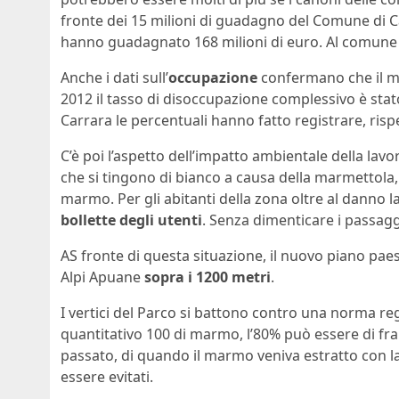
fronte dei 15 milioni di guadagno del Comune di C
hanno guadagnato 168 milioni di euro. Al comune
Anche i dati sull’
occupazione
confermano che il ma
2012 il tasso di disoccupazione complessivo è stat
Carrara le percentuali hanno fatto registrare, ris
C’è poi l’aspetto dell’impatto ambientale della lavor
che si tingono di bianco a causa della marmettola,
marmo. Per gli abitanti della zona oltre al danno la 
bollette degli utenti
. Senza dimenticare i passagg
AS fronte di questa situazione, il nuovo piano pae
Alpi Apuane
sopra i 1200 metri
.
I vertici del Parco si battono contro una norma r
quantitativo 100 di marmo, l’80% può essere di framm
passato, di quando il marmo veniva estratto con la
essere evitati.