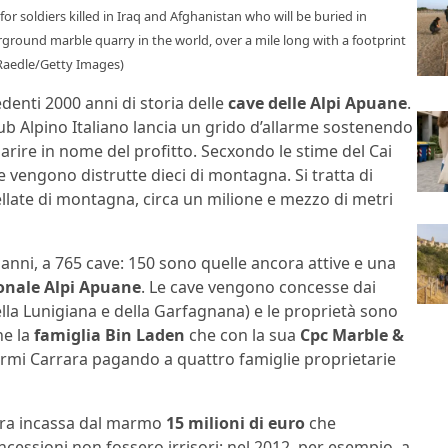
r soldiers killed in Iraq and Afghanistan who will be buried in
ground marble quarry in the world, over a mile long with a footprint
 Raedle/Getty Images)
edenti 2000 anni di storia delle
cave delle Alpi Apuane
.
b Alpino Italiano lancia un grido d’allarme sostenendo
ire in nome del profitto. Secxondo le stime del Cai
e vengono distrutte dieci di montagna. Si tratta di
ellate di montagna, circa un milione e mezzo di metri
 anni, a 765 cave: 150 sono quelle ancora attive e una
onale Alpi Apuane
. Le cave vengono concesse dai
ella Lunigiana e della Garfagnana) e le proprietà sono
he la
famiglia Bin Laden
che con la sua
Cpc Marble &
armi Carrara pagando a quattro famiglie proprietarie
ra incassa dal marmo
15 milioni di euro
che
ncessioni non fossero irrisori: nel 2012, per esempio, a