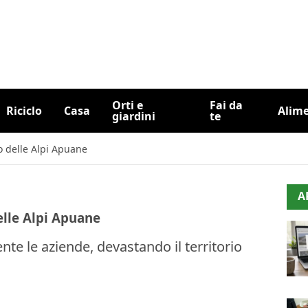
Orti e
Fai da
Riciclo
Casa
Alim
giardini
te
o delle Alpi Apuane
A
lle Alpi Apuane
te le aziende, devastando il territorio