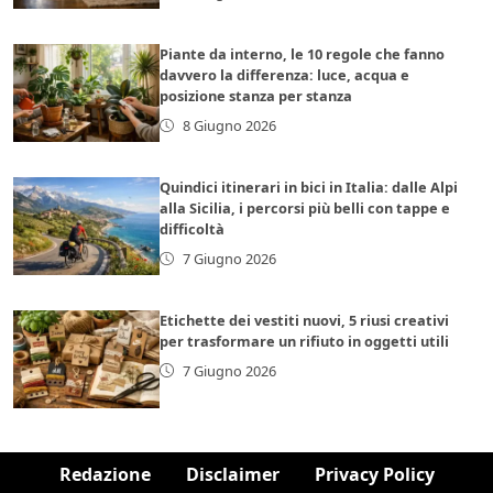
Piante da interno, le 10 regole che fanno
davvero la differenza: luce, acqua e
posizione stanza per stanza
8 Giugno 2026
Quindici itinerari in bici in Italia: dalle Alpi
alla Sicilia, i percorsi più belli con tappe e
difficoltà
7 Giugno 2026
Etichette dei vestiti nuovi, 5 riusi creativi
per trasformare un rifiuto in oggetti utili
7 Giugno 2026
Redazione
Disclaimer
Privacy Policy