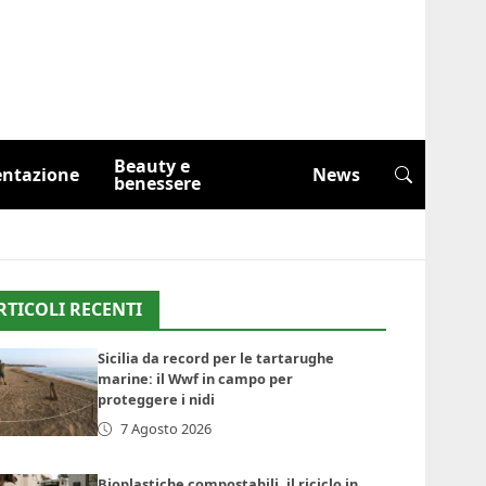
Beauty e
entazione
News
benessere
RTICOLI RECENTI
Sicilia da record per le tartarughe
marine: il Wwf in campo per
proteggere i nidi
7 Agosto 2026
Bioplastiche compostabili, il riciclo in