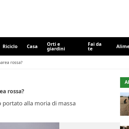
Orti e
Fai da
Riciclo
Casa
Alim
giardini
te
marea rossa?
A
rea rossa?
 portato alla moria di massa