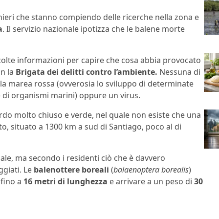
ranieri che stanno compiendo delle ricerche nella zona e
a
. Il servizio nazionale ipotizza che le balene morte
olte informazioni per capire che cosa abbia provocato
on la
Brigata dei delitti contro l’ambiente.
Nessuna di
: la marea rossa (ovverosia lo sviluppo di determinate
 di organismi marini) oppure un virus.
iordo molto chiuso e verde, nel quale non esiste che una
to, situato a 1300 km a sud di Santiago, poco al di
le, ma secondo i residenti ciò che è davvero
ggiati. Le
balenottere boreali
(
balaenoptera borealis
)
 fino a
16 metri di lunghezza
e arrivare a un peso di
30