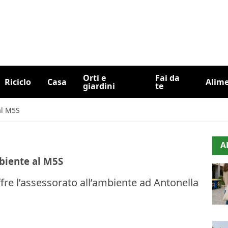
Orti e
Fai da
Riciclo
Casa
Alim
giardini
te
al M5S
A
mbiente al M5S
fre l’assessorato all’ambiente ad Antonella