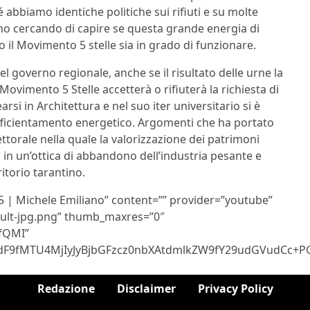
abbiamo identiche politiche sui rifiuti e su molte
iamo cercando di capire se questa grande energia di
il Movimento 5 stelle sia in grado di funzionare.
nel governo regionale, anche se il risultato delle urne la
Movimento 5 Stelle accetterà o rifiuterà la richiesta di
arsi in Architettura e nel suo iter universitario si è
efficientamento energetico. Argomenti che ha portato
torale nella quale la valorizzazione dei patrimoni
ia in un’ottica di abbandono dell’industria pesante e
ritorio tarantino.
15 | Michele Emiliano” content=”” provider=”youtube”
ault-jpg.png” thumb_maxres=”0″
fQMI”
9fMTU4MjIyJyBjbGFzcz0nbXAtdmlkZW9fY29udGVudCc+PG
Redazione
Disclaimer
Privacy Policy