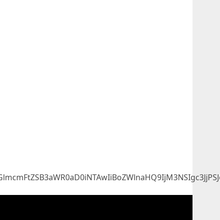
lmcmFtZSB3aWR0aD0iNTAwIiBoZWlnaHQ9IjM3NSIgc3JjPSJ