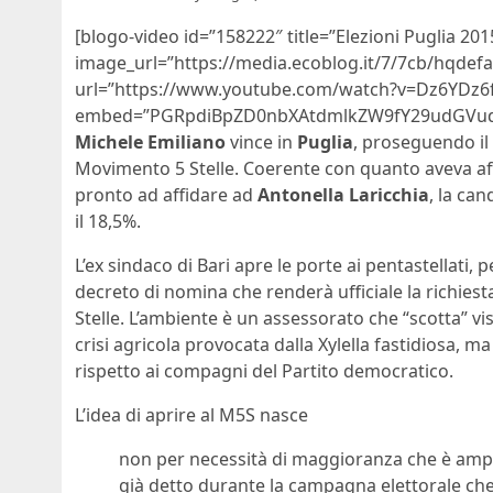
[blogo-video id=”158222″ title=”Elezioni Puglia 20
image_url=”https://media.ecoblog.it/7/7cb/hqdef
url=”https://www.youtube.com/watch?v=Dz6YDz6
embed=”PGRpdiBpZD0nbXAtdmlkZW9fY29udGVudF
Michele Emiliano
vince in
Puglia
, proseguendo il 
Movimento 5 Stelle. Coerente con quanto aveva af
pronto ad affidare ad
Antonella Laricchia
, la ca
il 18,5%.
L’ex sindaco di Bari apre le porte ai pentastellati,
decreto di nomina che renderà ufficiale la richiest
Stelle. L’ambiente è un assessorato che “scotta” vist
crisi agricola provocata dalla Xylella fastidiosa, 
rispetto ai compagni del Partito democratico.
L’idea di aprire al M5S nasce
non per necessità di maggioranza che è ampl
già detto durante la campagna elettorale che