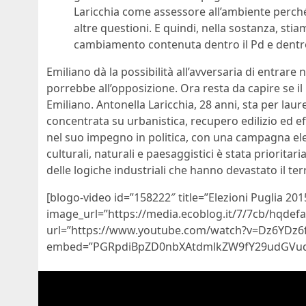
Laricchia come assessore all’ambiente perché 
altre questioni. E quindi, nella sostanza, st
cambiamento contenuta dentro il Pd e dentro 
Emiliano dà la possibilità all’avversaria di entrare 
porrebbe all’opposizione. Ora resta da capire se il 
Emiliano. Antonella Laricchia, 28 anni, sta per laure
concentrata su urbanistica, recupero edilizio ed 
nel suo impegno in politica, con una campagna elet
culturali, naturali e paesaggistici è stata prioritar
delle logiche industriali che hanno devastato il ter
[blogo-video id=”158222″ title=”Elezioni Puglia 20
image_url=”https://media.ecoblog.it/7/7cb/hqdef
url=”https://www.youtube.com/watch?v=Dz6YDz6
embed=”PGRpdiBpZD0nbXAtdmlkZW9fY29udGVudF