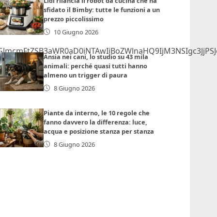
Lidl rilancia il robot da cucina che ha
sfidato il Bimby: tutte le funzioni a un
prezzo piccolissimo
10 Giugno 2026
lmcmFtZSB3aWR0aD0iNTAwIiBoZWlnaHQ9IjM3NSIgc3JjPSJ
Ansia nei cani, lo studio su 43 mila
animali: perché quasi tutti hanno
almeno un trigger di paura
8 Giugno 2026
Piante da interno, le 10 regole che
fanno davvero la differenza: luce,
acqua e posizione stanza per stanza
8 Giugno 2026