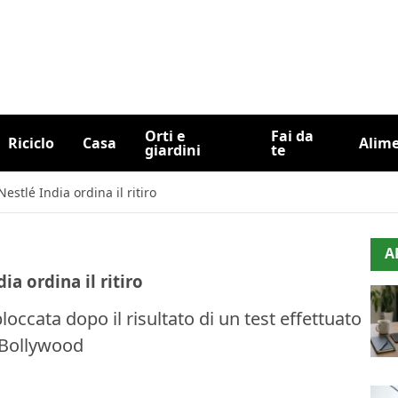
Orti e
Fai da
Riciclo
Casa
Alim
giardini
te
stlé India ordina il ritiro
A
a ordina il ritiro
loccata dopo il risultato di un test effettuato
a Bollywood