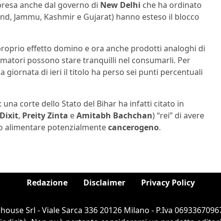
presa anche dal governo di
New Delhi
che ha ordinato
rkhand, Jammu, Kashmir e Gujarat) hanno esteso il blocco
proprio effetto domino e ora anche prodotti analoghi di
matori possono stare tranquilli nel consumarli. Per
a giornata di ieri il titolo ha perso sei punti percentuali
: una corte dello Stato del Bihar ha infatti citato in
Dixit
,
Preity Zinta
e
Amitabh Bachchan
) “rei” di avere
tto alimentare potenzialmente
cancerogeno
.
Redazione
Disclaimer
Privacy Policy
ouse Srl - Viale Sarca 336 20126 Milano - P.Iva 06933670967