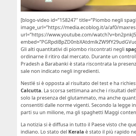
[blogo-video id=”158247″ title=”Piombo negli spa
image_url=”https://media.ecoblog.it/a/af0/maxre
url=”https://www.youtube.com/watch?v=bn2pnkJ
embed=”PGRpdiBpZD0nbXAtdmlkZW9fY29udGVud
Gli alti quantitativi di piombo riscontrati negli
spa
ordinarne il ritiro dal mercato. Durante un controll
Pradesh a Barabanki è stata riscontrata la presen
sale non indicato negli ingredienti.
Nestlé si è opposta al risultato del test e ha richi
Calcutta
. La scorsa settimana anche i risultati de
solo la presenza del glutammato, ma anche quantit
consentiti dalle norme vigenti. Secondo la legge ind
parti su un milione, ma gli spaghetti Maggi conte
La notizia si è diffusa in tutto il Paese visto che qu
indiano. Lo stato del
Kerala
è stato il più rapido n