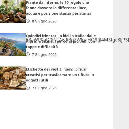
Piante da interno, le 10 regole che
fanno davvero la differenza: luce,
acqua e posizione stanza per stanza
8 Giugno 2026
Quindici itinerari in bici in Italia: dalle
lmcmFtZSB3aWR0aD0iNTAwIiBoZWlnaHQ9IjI4MSIgc3JjPS
Alpi alla Sicilia, i percorsi più belli con
tappe e difficoltà
7 Giugno 2026
Etichette dei vestiti nuovi, 5 riusi
creativi per trasformare un rifiuto in
oggetti utili
7 Giugno 2026