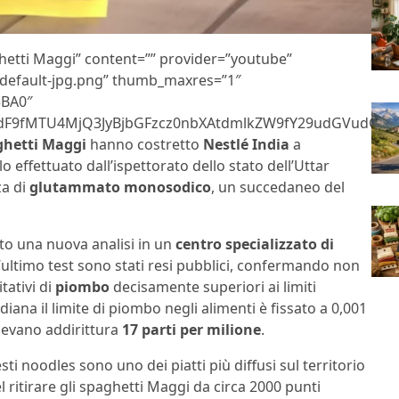
ghetti Maggi” content=”” provider=”youtube”
sdefault-jpg.png” thumb_maxres=”1″
5BA0″
F9fMTU4MjQ3JyBjbGFzcz0nbXAtdmlkZW9fY29udGVudCc+PG
ghetti Maggi
hanno costretto
Nestlé India
a
o effettuato dall’ispettorato dello stato dell’Uttar
za di
glutammato monosodico
, un succedaneo del
esto una nuova analisi in un
centro specializzato di
ll’ultimo test sono stati resi pubblici, confermando non
ativi di
piombo
decisamente superiori ai limiti
iana il limite di piombo negli alimenti è fissato a 0,001
nevano addirittura
17 parti per milione
.
esti noodles sono uno dei piatti più diffusi sul territorio
el ritirare gli spaghetti Maggi da circa 2000 punti