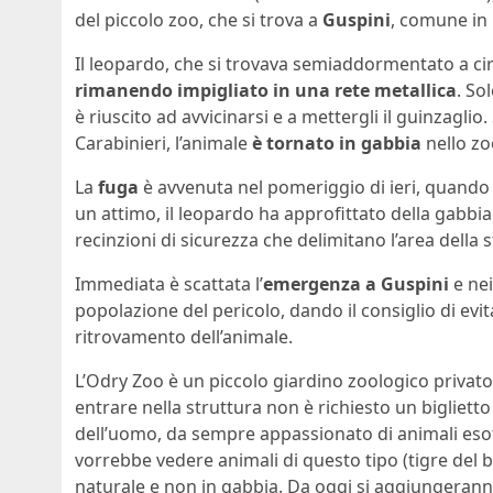
del piccolo zoo, che si trova a
Guspini
, comune in
Il leopardo, che si trovava semiaddormentato a ci
rimanendo impigliato in una rete metallica
. So
è riuscito ad avvicinarsi e a mettergli il guinzagli
Carabinieri, l’animale
è tornato in gabbia
nello zo
La
fuga
è avvenuta nel pomeriggio di ieri, quando i
un attimo, il leopardo ha approfittato della gabbia
recinzioni di sicurezza che delimitano l’area della s
Immediata è scattata l’
emergenza a Guspini
e nei
popolazione del pericolo, dando il consiglio di evi
ritrovamento dell’animale.
L’Odry Zoo è un piccolo giardino zoologico privato,
entrare nella struttura non è richiesto un biglietto
dell’uomo, da sempre appassionato di animali esotic
vorrebbe vedere animali di questo tipo (tigre del 
naturale e non in gabbia. Da oggi si aggiungeranno