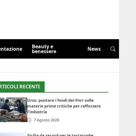
Beauty e
entazione
News
benessere
RTICOLI RECENTI
Urso: puntare i fondi del Pnrr sulle
materie prime critiche per rafforzare
l’industria
7 Agosto 2026
Sicilia da record per le tartarughe