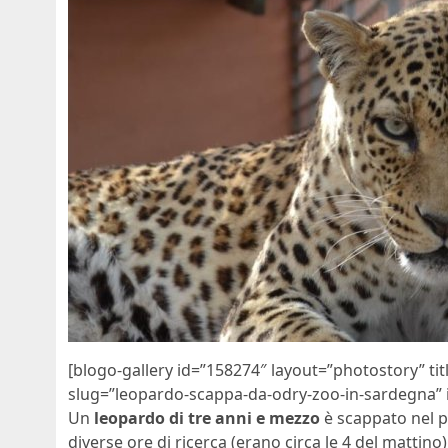
[blogo-gallery id=”158274″ layout=”photostory” t
slug=”leopardo-scappa-da-odry-zoo-in-sardegna” i
Un
leopardo di tre anni e mezzo
è scappato nel po
diverse ore di ricerca (erano circa le 4 del mattino)