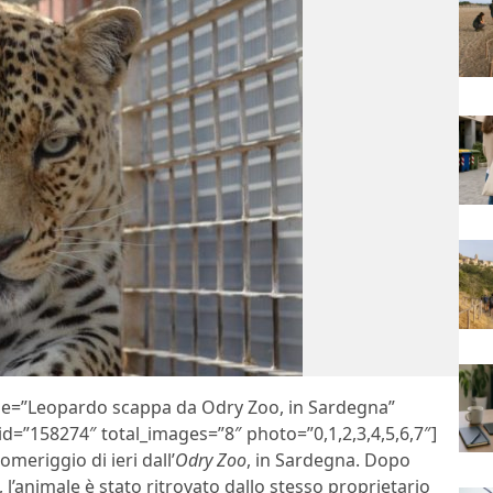
itle=”Leopardo scappa da Odry Zoo, in Sardegna”
d=”158274″ total_images=”8″ photo=”0,1,2,3,4,5,6,7″]
meriggio di ieri dall’
Odry Zoo
, in Sardegna. Dopo
, l’animale è stato ritrovato dallo stesso proprietario