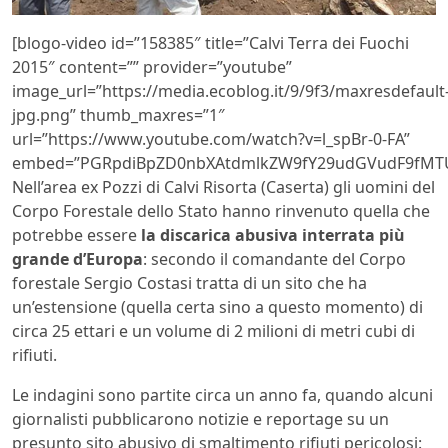
[blogo-video id=”158385″ title=”Calvi Terra dei Fuochi
2015″ content=”” provider=”youtube”
image_url=”https://media.ecoblog.it/9/9f3/maxresdefault
jpg.png” thumb_maxres=”1″
url=”https://www.youtube.com/watch?v=l_spBr-0-FA”
embed=”PGRpdiBpZD0nbXAtdmlkZW9fY29udGVudF9fMTU
Nell’area ex Pozzi di Calvi Risorta (Caserta) gli uomini del
Corpo Forestale dello Stato hanno rinvenuto quella che
potrebbe essere
la discarica abusiva interrata più
grande d’Europa
: secondo il comandante del Corpo
forestale Sergio Costasi tratta di un sito che ha
un’estensione (quella certa sino a questo momento) di
circa 25 ettari e un volume di 2 milioni di metri cubi di
rifiuti.
Le indagini sono partite circa un anno fa, quando alcuni
giornalisti pubblicarono notizie e reportage su un
presunto sito abusivo di smaltimento rifiuti pericolosi: