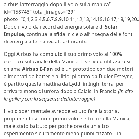
airbus-latterraggio-dopo-il-volo-sulla-manica”
id=”158743″ total_images=”29″
photo=”0,1,2,3,4,5,6,7,8,9,10,11,12,13,14,15,16,17,18,19,20,
Dopo il volo da record ad energia solare di
Solar
Impulse
, continua la sfida in cielo all’insegna delle fonti
di energia alternative al carburante.
Oggi Airbus ha compiuto il suo primo volo al 100%
elettrico sul canale della Manica. Il velivolo utilizzato si
chiama
Airbus E-Fan
ed è un prototipo con due motori
alimentati da batterie al litio: pilotato da Didier Esteyne,
è partito questa mattina da Lydd, in Inghilterra, per
arrivare meno di un’ora dopo a Calais, in Francia
(in alto
la gallery con la sequenza dell’atterraggio)
.
Il volo sperimentale avrebbe voluto fare la storia,
proponendosi come primo volo elettrico sulla Manica,
ma è stato battuto per poche ore da un altro
esperimento sicuramente meno pubblicizzato – in