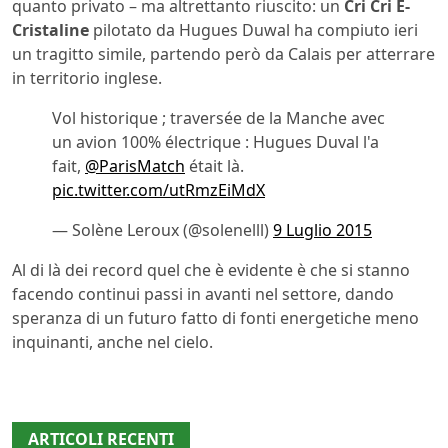
quanto privato – ma altrettanto riuscito: un
Cri Cri E-
Cristaline
pilotato da Hugues Duwal ha compiuto ieri
un tragitto simile, partendo però da Calais per atterrare
in territorio inglese.
Vol historique ; traversée de la Manche avec
un avion 100% électrique : Hugues Duval l'a
fait,
@ParisMatch
était là.
pic.twitter.com/utRmzEiMdX
— Solène Leroux (@solenelll)
9 Luglio 2015
Al di là dei record quel che è evidente è che si stanno
facendo continui passi in avanti nel settore, dando
speranza di un futuro fatto di fonti energetiche meno
inquinanti, anche nel cielo.
ARTICOLI RECENTI