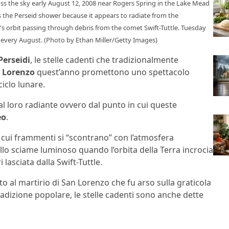
s the sky early August 12, 2008 near Rogers Spring in the Lake Mead
 the Perseid shower because it appears to radiate from the
th's orbit passing through debris from the comet Swift-Tuttle. Tuesday
e every August. (Photo by Ethan Miller/Getty Images)
Perseidi
, le stelle cadenti che tradizionalmente
n Lorenzo
quest’anno promettono uno spettacolo
ciclo lunare.
l loro radiante ovvero dal punto in cui queste
eo
.
 cui frammenti si “scontrano” con l’atmosfera
ello sciame luminoso quando l’orbita della Terra incrocia
lasciata dalla Swift-Tuttle.
o al martirio di San Lorenzo che fu arso sulla graticola
tradizione popolare, le stelle cadenti sono anche dette