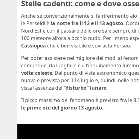
Stelle cadenti: come e dove oss
Anche se convenzionalmente si fa riferimento alo 
le Perseidi è
la notte fra il 12 e il 13 agosto
. Occor
Nord Est e con il passare delle ore sale sempre di pi
100 meteore all’ora a occhio nudo. Per i meno espe
Cassiopea
che è ben visibile e sovrasta Perseo.
Per poter assistere nel migliore dei modi al fenome
comunque, da luoghi in cui l’inquinamento lumin
volta celeste
. Dal punto di vista astronomico que
nuova è prevista per il 14 luglio e, quindi, nelle n
vista l’assenza del
“disturbo” lunare
.
Il picco massimo del fenomeno è previsto fra le 8.3
le prime ore del giorno 13 agosto
.