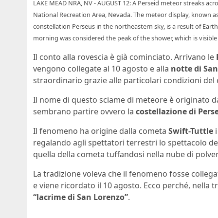
LAKE MEAD NRA, NV - AUGUST 12: A Perseid meteor streaks acros
National Recreation Area, Nevada. The meteor display, known as
constellation Perseus in the northeastern sky, is a result of Ear
morning was considered the peak of the shower, which is visibl
Il conto alla rovescia è già cominciato. Arrivano le
vengono collegate al 10 agosto e alla
notte di Sa
straordinario grazie alle particolari condizioni del 
Il nome di questo sciame di meteore è originato da
sembrano partire ovvero la
costellazione di Pers
Il fenomeno ha origine dalla cometa
Swift-Tuttle
i
regalando agli spettatori terrestri lo spettacolo d
quella della cometa tuffandosi nella nube di polveri 
La tradizione voleva che il fenomeno fosse collegat
e viene ricordato il 10 agosto. Ecco perché, nella 
“lacrime di San Lorenzo”
.