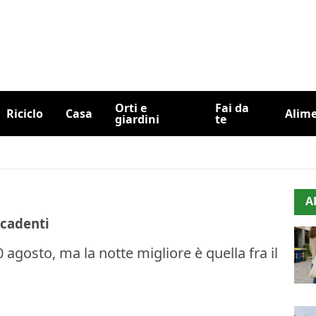
Orti e
Fai da
Riciclo
Casa
Alim
giardini
te
i
A
 cadenti
agosto, ma la notte migliore è quella fra il