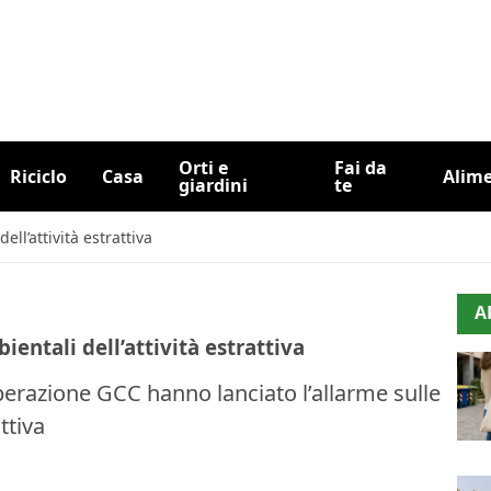
Orti e
Fai da
Riciclo
Casa
Alim
giardini
te
ell’attività estrattiva
A
ientali dell’attività estrattiva
operazione GCC hanno lanciato l’allarme sulle
ttiva