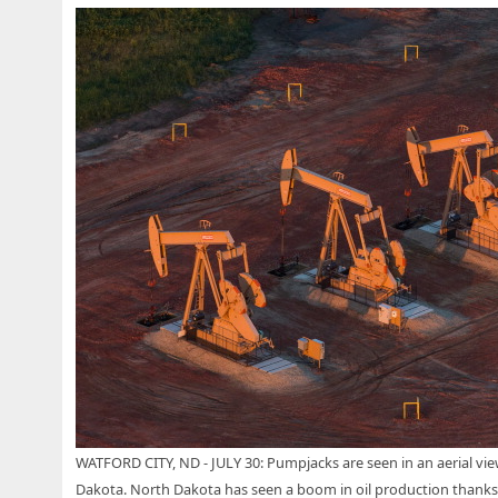
WATFORD CITY, ND - JULY 30: Pumpjacks are seen in an aerial view
Dakota. North Dakota has seen a boom in oil production thanks t