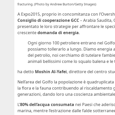
fracturing. (Photo by Andrew Burton/Getty Images)
A Expo2015, proprio in concomitanza con l’Overshoot
Consiglio di cooperazione GCC
– Arabia Saudita,
presentato le loro strategie per affrontare le specif
crescente
domanda di energia
.
Ogni giorno 100 petroliere entrano nel Golfo
possiamo tollerarlo a lungo. Diamo energia
del petrolio, noi cerchiamo di tutelare l’ambi
animali bellissimi come lo squalo balena e le
ha detto
Moshin Al-Yafei
, direttore del centro stu
Nell’area del Golfo la popolazione è quadruplicata
la flora e la fauna contribuendo al riscaldamento g
generazioni, dando loro una coscienza ambientale
L’
80% dell’acqua consumata
nei Paesi che aderisc
marina, mentre l’estrazione dalle falde sotterran