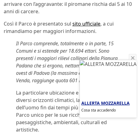
arrivare con l’aggravante: il piromane rischia dai 5 ai 10
anni di carcere.
Così il Parco è presentato sul
sito ufficiale
, a cui
rimandiamo per maggiori informazioni.
Il Parco comprende, totalmente o in parte, 15
Comuni e si estende per 18.694 ettari. Sono
presenti i maggiori rilievi collinari della Pianura
Padana che si ergono, nettamente isolati, a sud-
ovest di Padova (la massima elevazione, il Monte
Venda, raggiunge quota 601 m).
La particolare ubicazione e genesi vulcanica, i
diversi orizzonti climatici, la presenza attiva
ALLERTA MOZZARELLA
dell’uomo fin dai tempi più remoti, rendono il
Cosa sta accadendo
Parco unico per le sue ricchezze naturali,
paesaggistiche, ambientali, culturali ed
artistiche.