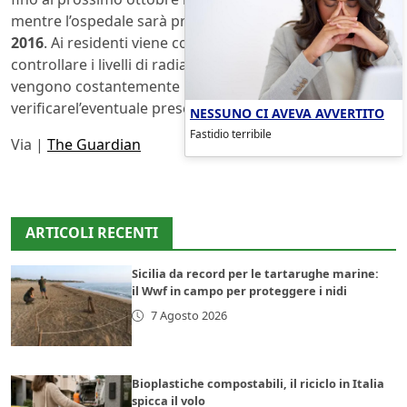
mentre l’ospedale sarà pronto solamente nel
febbraio
2016
. Ai residenti viene consegnato un
dosimetro
per
controllare i livelli di radiazione e anche le acque
vengono costantemente monitorate per
verificarel’eventuale presenza di materiali radioattivi.
NESSUNO CI AVEVA AVVERTITO
Fastidio terribile
Via |
The Guardian
ARTICOLI RECENTI
Sicilia da record per le tartarughe marine:
il Wwf in campo per proteggere i nidi
7 Agosto 2026
Bioplastiche compostabili, il riciclo in Italia
spicca il volo