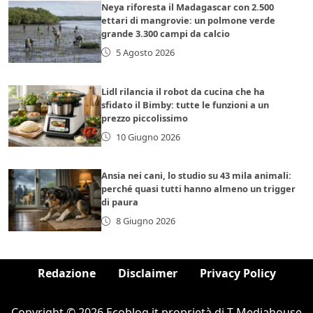
Neya riforesta il Madagascar con 2.500
ettari di mangrovie: un polmone verde
grande 3.300 campi da calcio
5 Agosto 2026
Lidl rilancia il robot da cucina che ha
sfidato il Bimby: tutte le funzioni a un
prezzo piccolissimo
10 Giugno 2026
Ansia nei cani, lo studio su 43 mila animali:
perché quasi tutti hanno almeno un trigger
di paura
8 Giugno 2026
Redazione
Disclaimer
Privacy Policy
Copyright © 2026 Ecoblog.it proprietà di T-Mediahouse