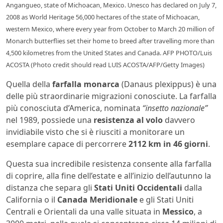
Angangueo, state of Michoacan, Mexico. Unesco has declared on July 7,
2008 as World Heritage 56,000 hectares of the state of Michoacan,
western Mexico, where every year from October to March 20 million of
Monarch butterflies set their home to breed after travelling more than
4,500 kilometres from the United States and Canada. AFP PHOTO/Luis
ACOSTA (Photo credit should read LUIS ACOSTA/AFP/Getty Images)
Quella della
farfalla monarca
(Danaus plexippus) è una
delle più straordinarie migrazioni conosciute. La farfalla
più conosciuta d’America, nominata
“insetto nazionale”
nel 1989, possiede una
resistenza al volo
davvero
invidiabile visto che si è riusciti a monitorare un
esemplare capace di percorrere
2112 km in 46 giorni
.
Questa sua incredibile resistenza consente alla farfalla
di coprire, alla fine dell’estate e all’inizio dell’autunno la
distanza che separa gli
Stati Uniti Occidentali
dalla
California o il
Canada Meridionale
e gli Stati Uniti
Centrali e Orientali da una valle situata in
Messico
, a