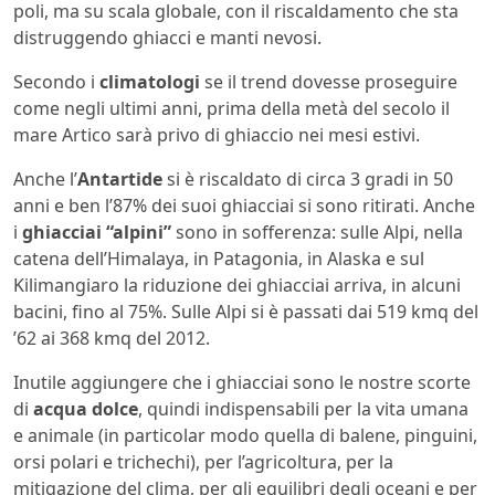
poli, ma su scala globale, con il riscaldamento che sta
distruggendo ghiacci e manti nevosi.
Secondo i
climatologi
se il trend dovesse proseguire
come negli ultimi anni, prima della metà del secolo il
mare Artico sarà privo di ghiaccio nei mesi estivi.
Anche l’
Antartide
si è riscaldato di circa 3 gradi in 50
anni e ben l’87% dei suoi ghiacciai si sono ritirati. Anche
i
ghiacciai “alpini”
sono in sofferenza: sulle Alpi, nella
catena dell’Himalaya, in Patagonia, in Alaska e sul
Kilimangiaro la riduzione dei ghiacciai arriva, in alcuni
bacini, fino al 75%. Sulle Alpi si è passati dai 519 kmq del
’62 ai 368 kmq del 2012.
Inutile aggiungere che i ghiacciai sono le nostre scorte
di
acqua dolce
, quindi indispensabili per la vita umana
e animale (in particolar modo quella di balene, pinguini,
orsi polari e trichechi), per l’agricoltura, per la
mitigazione del clima, per gli equilibri degli oceani e per