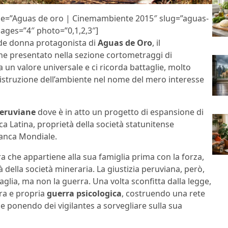
itle=”Aguas de oro | Cinemambiente 2015″ slug=”aguas-
ages=”4″ photo=”0,1,2,3″]
de donna protagonista di
Aguas de Oro
, il
ne presentato nella sezione cortometraggi di
ha un valore universale e ci ricorda battaglie, molto
 distruzione dell’ambiente nel nome del mero interesse
eruviane
dove è in atto un progetto di espansione di
ca Latina, proprietà della società statunitense
anca Mondiale.
ra che appartiene alla sua famiglia prima con la forza,
della società mineraria. La giustizia peruviana, però,
aglia, ma non la guerra. Una volta sconfitta dalla legge,
ra e propria
guerra psicologica
, costruendo una rete
 e ponendo dei vigilantes a sorvegliare sulla sua