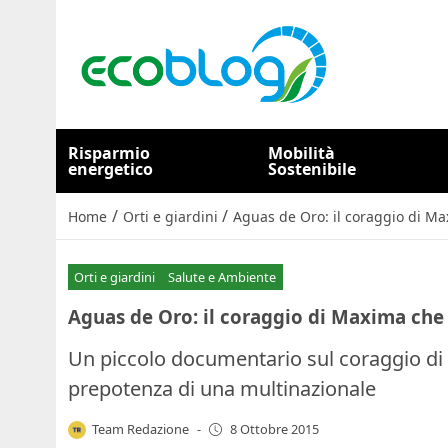
Risparmio
Mobilità
energetico
Sostenibile
/
/
Home
Orti e giardini
Aguas de Oro: il coraggio di Ma
Orti e giardini
Salute e Ambiente
Aguas de Oro: il coraggio di Maxima che 
Un piccolo documentario sul coraggio di 
prepotenza di una multinazionale
Team Redazione
-
8 Ottobre 2015