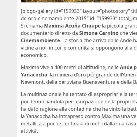
[blogo-gallery id=”159933″ layout=”photostory” t
de-oro-cinemambiente-2015″ id=”159933″ total_im
Si chiama
Maxima Acuña Chaupe
la piccola gran
documentario diretto da
Simona Carnino
che vie
Cinemambiente
. La storia che arriva dalle Ande 
vicine a noi, in cui le comunità si oppongono alla
economico.
Maxima vive a 400 metri di altitudine, nelle
Ande p
Yanacocha
, la miniera d’oro più grande dell’Ameri
Newmont, della peruviana Buenaventura e della B
La multinazionale ha tentato di espropriarle la ter
poi denunciandola per usurpazione della proprietà 
ha dato ragione alla contadina che ha vinto la batt
la Yanacocha ha intrapreso contro Maxima una ve
metallica a poche centinaia di metri dalla sua casa
attività.