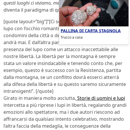
questi luoghi ci viviamo, mettiamo al centro l’uomo”
. Il lupo
diventa il paradigma di questa situazione:
[quote layout=”big”]“[Ci sono, ndr] coloro che vedono il
lupo con l’occhio romantico, guardandolo dai
PALLINA DI CARTA STAGNOLA
condomini della città o della pianura, dove il lupo non
Trucco a casa
andrà mai. E dall’altra parte ci siamo noi che vediamo la
presenza del lupo come un attacco inaccettabile alle
nostre libertà. La libertà per la montagna è sempre
stata un valore insindacabile e tenendo conto che, per
esempio, questo è successo con la Resistenza, partita
dalla montagna, se un conflitto dovrà esserci atterrà
alla difesa della libertà e su questo saremo sicuramente
intransigenti”. [/quote]
Girato in maniera molto asciutta,
Storie di uomini e lupi
intercetta a più riprese i lupi in libertà, regalando grandi
emozioni allo spettatore, ma i due autori riescono ad
affrancarsi da qualsiasi intento celebrativo, mostrando
l’altra faccia della medaglia, le conseguenze della