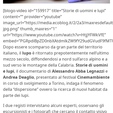
[blogo-video id=”159917″ title=”Storie di uomini e lupi”
content=”” provider=”youtube”
image_url=”https://media.ecoblog.it/2/2a3/maxresdefault
jpg.png” thumb_maxres=”1″
url=”https://www.youtube.com/watch?v=HtjjYFWkVfE”
embed=”PGRpdiBpZD0nbXAtdmlkZW9fY29udGVudF9fMTU
Dopo essere scomparso da gran parte del territorio
italiano, il
lupo
è ritornato prepotentemente nell’ultimo
mezzo secolo, diffondendosi a nord sull’arco alpino e a
sud verso le montagne della Calabria.
Storie di uomini
e lupi
, il documentario di
Alessandro Abba Legnazzi
e
Andrea Deaglio
, presentato al festival
Cinemambiente
in corso di svolgimento a Torino, indaga il fenomeno
della “dispersione” ovvero la ricerca di nuovi habitat da
parte dei lupi.
I due registi intervistano alcuni esperti, osservano gli
escursionisti e i fotografi che cercano il contatto visivo