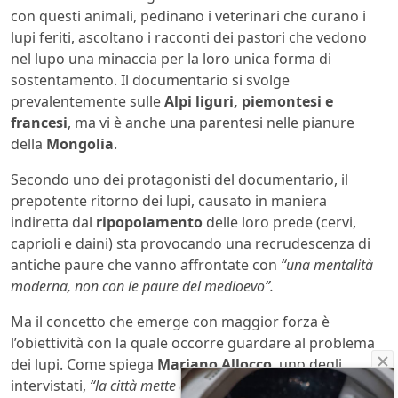
con questi animali, pedinano i veterinari che curano i
lupi feriti, ascoltano i racconti dei pastori che vedono
nel lupo una minaccia per la loro unica forma di
sostentamento. Il documentario si svolge
prevalentemente sulle
Alpi liguri, piemontesi e
francesi
, ma vi è anche una parentesi nelle pianure
della
Mongolia
.
Secondo uno dei protagonisti del documentario, il
prepotente ritorno dei lupi, causato in maniera
indiretta dal
ripopolamento
delle loro prede (cervi,
caprioli e daini) sta provocando una recrudescenza di
antiche paure che vanno affrontate con
“una mentalità
moderna, non con le paure del medioevo”.
Ma il concetto che emerge con maggior forza è
l’obiettività con la quale occorre guardare al problema
dei lupi. Come spiega
Mariano Allocco
, uno degli
intervistati,
“la città mette al centro l’ambiente, noi, che in