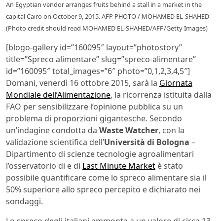
An Egyptian vendor arranges fruits behind a stall in a market in the
capital Cairo on October 9, 2015. AFP PHOTO / MOHAMED EL-SHAHED
(Photo credit should read MOHAMED EL-SHAHED/AFP/Getty Images)
[blogo-gallery id=”160095″ layout=”photostory”
title=”Spreco alimentare” slug=”spreco-alimentare”
id=”160095″ total_images=”6″ photo=”0,1,2,3,4,5″]
Domani, venerdì 16 ottobre 2015, sarà la
Giornata
Mondiale dell’Alimentazione
, la ricorrenza istituita dalla
FAO per sensibilizzare l’opinione pubblica su un
problema di proporzioni gigantesche. Secondo
un’indagine condotta da
Waste Watcher
, con la
validazione scientifica dell’
Università di Bologna
–
Dipartimento di scienze tecnologie agroalimentari
l’osservatorio di e di
Last Minute Market
è stato
possibile quantificare come lo spreco alimentare sia il
50% superiore allo spreco percepito e dichiarato nei
sondaggi.