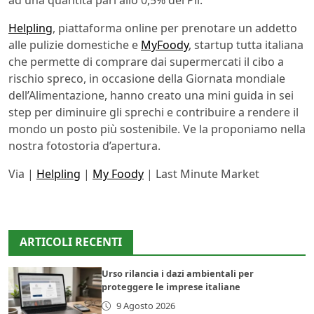
ad una quantità pari allo 0,5% del Pil.
Helpling
, piattaforma online per prenotare un addetto
alle pulizie domestiche e
MyFoody
, startup tutta italiana
che permette di comprare dai supermercati il cibo a
rischio spreco, in occasione della Giornata mondiale
dell’Alimentazione, hanno creato una mini guida in sei
step per diminuire gli sprechi e contribuire a rendere il
mondo un posto più sostenibile. Ve la proponiamo nella
nostra fotostoria d’apertura.
Via |
Helpling
|
My Foody
| Last Minute Market
ARTICOLI RECENTI
Urso rilancia i dazi ambientali per
proteggere le imprese italiane
9 Agosto 2026