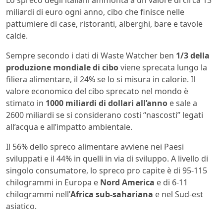
Lo spreco degli italiani ammonta a un valore di circa 13
miliardi di euro ogni anno, cibo che finisce nelle
pattumiere di case, ristoranti, alberghi, bare e tavole
calde.
Sempre secondo i dati di Waste Watcher ben
1/3 della
produzione mondiale di cibo
viene sprecata lungo la
filiera alimentare, il 24% se lo si misura in calorie. Il
valore economico del cibo sprecato nel mondo è
stimato in
1000 miliardi di dollari all’anno
e sale a
2600 miliardi se si considerano costi “nascosti” legati
all’acqua e all’impatto ambientale.
Il 56% dello spreco alimentare avviene nei Paesi
sviluppati e il 44% in quelli in via di sviluppo. A livello di
singolo consumatore, lo spreco pro capite è di 95-115
chilogrammi in Europa e
Nord America
e di 6-11
chilogrammi nell’
Africa sub-sahariana
e nel Sud-est
asiatico.