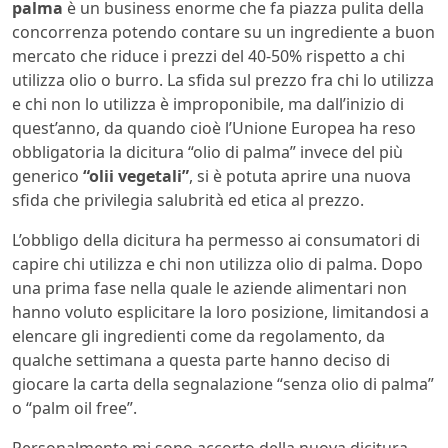
palma
è un business enorme che fa piazza pulita della
concorrenza potendo contare su un ingrediente a buon
mercato che riduce i prezzi del 40-50% rispetto a chi
utilizza olio o burro. La sfida sul prezzo fra chi lo utilizza
e chi non lo utilizza è improponibile, ma dall’inizio di
quest’anno, da quando cioè l’Unione Europea ha reso
obbligatoria la dicitura “olio di palma” invece del più
generico
“olii vegetali”
, si è potuta aprire una nuova
sfida che privilegia salubrità ed etica al prezzo.
L’obbligo della dicitura ha permesso ai consumatori di
capire chi utilizza e chi non utilizza olio di palma. Dopo
una prima fase nella quale le aziende alimentari non
hanno voluto esplicitare la loro posizione, limitandosi a
elencare gli ingredienti come da regolamento, da
qualche settimana a questa parte hanno deciso di
giocare la carta della segnalazione “senza olio di palma”
o “palm oil free”.
Personalmente mi sono accorto della nuova dicitura