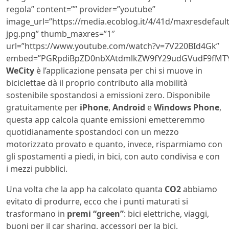
regola” content=”” provider=”youtube”
image_url=”https://media.ecoblog.it/4/41d/maxresdefault
jpg.png” thumb_maxres=”1″
url=”https://www.youtube.com/watch?v=7V220BId4Gk”
embed=”PGRpdiBpZD0nbXAtdmlkZW9fY29udGVudF9fMTYw
WeCity
è l’applicazione pensata per chi si muove in
biciclettae dà il proprio contributo alla mobilità
sostenibile spostandosi a emissioni zero. Disponibile
gratuitamente per
iPhone
,
Android
e
Windows Phone
,
questa app calcola quante emissioni emetteremmo
quotidianamente spostandoci con un mezzo
motorizzato provato e quanto, invece, risparmiamo con
gli spostamenti a piedi, in bici, con auto condivisa e con
i mezzi pubblici.
Una volta che la app ha calcolato quanta
CO2
abbiamo
evitato di produrre, ecco che i punti maturati si
trasformano in
premi “green”
: bici elettriche, viaggi,
buoni per il car sharing, accessori per la bici.