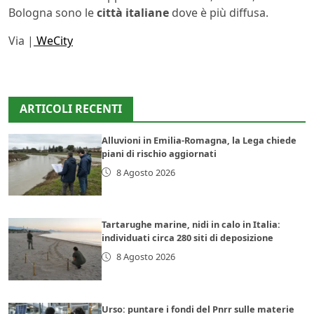
Bologna sono le
città italiane
dove è più diffusa.
Via |
WeCity
ARTICOLI RECENTI
Alluvioni in Emilia-Romagna, la Lega chiede
piani di rischio aggiornati
8 Agosto 2026
Tartarughe marine, nidi in calo in Italia:
individuati circa 280 siti di deposizione
8 Agosto 2026
Urso: puntare i fondi del Pnrr sulle materie