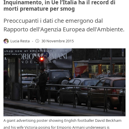
Inquinamento, in Ue l’Italia ha il record di
morti premature per smog
Preoccupanti i dati che emergono dal
Rapporto dell'Agenzia Europea dell'Ambiente.
Lucia Resta
-
30 Novembre 2015
A giant advertising poster showing English footballer David Beckham
and his wife Victoria posing for Emporio Armani underwears is