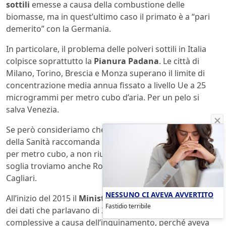
sottili
emesse a causa della combustione delle
biomasse, ma in quest’ultimo caso il primato è a “pari
demerito” con la Germania.
In particolare, il problema delle polveri sottili in Italia
colpisce soprattutto la
Pianura Padana
. Le città di
Milano, Torino, Brescia e Monza superano il limite di
concentrazione media annua fissato a livello Ue a 25
microgrammi per metro cubo d’aria. Per un pelo si
salva Venezia.
Se però consideriamo che l’Organizzazione Mondiale
della Sanità raccomanda un limite di 10 microgrammi
per metro cubo, a non riuscire a stare sotto questa
soglia troviamo anche Roma, Napoli, Firenze, Bologna e
Cagliari.
NESSUNO CI AVEVA AVVERTITO
All’inizio del 2015 il
Ministero della Salute
aveva diffuso
Fastidio terribile
dei dati che parlavano di 30mila morti premature
complessive a causa dell’inquinamento, perché aveva