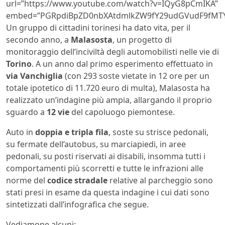
url=”https://www.youtube.com/watch?v=IQyG8pCmIKA”
embed=”PGRpdiBpZD0nbXAtdmlkZW9fY29udGVudF9fMTY
Un gruppo di cittadini torinesi ha dato vita, per il
secondo anno, a
Malasosta
, un progetto di
monitoraggio dell’inciviltà degli automobilisti nelle vie di
Torino
. A un anno dal primo esperimento effettuato in
via Vanchiglia
(con 293 soste vietate in 12 ore per un
totale ipotetico di 11.720 euro di multa), Malasosta ha
realizzato un’indagine più ampia, allargando il proprio
sguardo a
12 vie
del capoluogo piemontese.
Auto in
doppia e tripla fila
, soste su strisce pedonali,
su fermate dell’autobus, su marciapiedi, in aree
pedonali, su posti riservati ai disabili, insomma tutti i
comportamenti più scorretti e tutte le infrazioni alle
norme del
codice stradale
relative al parcheggio sono
stati presi in esame da questa indagine i cui dati sono
sintetizzati dall’infografica che segue.
Vediamone alcuni: