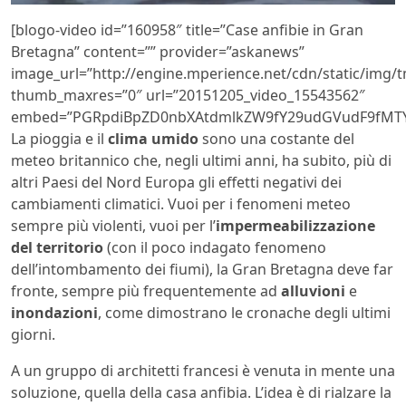
[blogo-video id=”160958″ title=”Case anfibie in Gran
Bretagna” content=”” provider=”askanews”
image_url=”http://engine.mperience.net/cdn/static/img
thumb_maxres=”0″ url=”20151205_video_15543562″
embed=”PGRpdiBpZD0nbXAtdmlkZW9fY29udGVudF9fMTY
La pioggia e il
clima umido
sono una costante del
meteo britannico che, negli ultimi anni, ha subito, più di
altri Paesi del Nord Europa gli effetti negativi dei
cambiamenti climatici. Vuoi per i fenomeni meteo
sempre più violenti, vuoi per l’
impermeabilizzazione
del territorio
(con il poco indagato fenomeno
dell’intombamento dei fiumi), la Gran Bretagna deve far
fronte, sempre più frequentemente ad
alluvioni
e
inondazioni
, come dimostrano le cronache degli ultimi
giorni.
A un gruppo di architetti francesi è venuta in mente una
soluzione, quella della casa anfibia. L’idea è di rialzare la