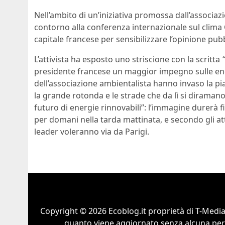
Nell’ambito di un’iniziativa promossa dall’associa
contorno alla conferenza internazionale sul clima C
capitale francese per sensibilizzare l’opinione pubb
L’attivista ha esposto uno striscione con la scritta
presidente francese un maggior impegno sulle energ
dell’associazione ambientalista hanno invaso la pi
la grande rotonda e le strade che da lì si diraman
futuro di energie rinnovabili”: l’immagine durerà f
per domani nella tarda mattinata, e secondo gli atti
leader voleranno via da Parigi.
Copyright © 2026 Ecoblog.it proprietà di T-Mediah
quanto viene aggiornato senza alcuna perio