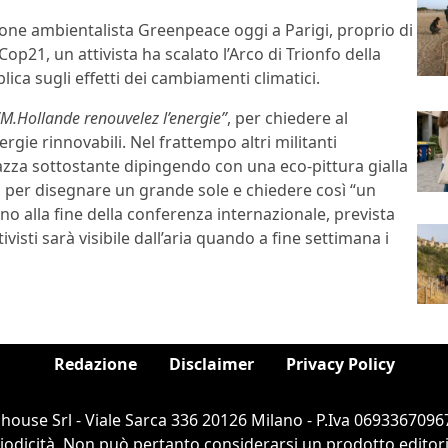
zione ambientalista Greenpeace oggi a Parigi, proprio di
op21, un attivista ha scalato l’Arco di Trionfo della
lica sugli effetti dei cambiamenti climatici.
“M.Hollande renouvelez l’energie”
, per chiedere al
ie rinnovabili. Nel frattempo altri militanti
azza sottostante dipingendo con una eco-pittura gialla
o per disegnare un grande sole e chiedere così “un
ino alla fine della conferenza internazionale, prevista
visti sarà visibile dall’aria quando a fine settimana i
Redazione
Disclaimer
Privacy Policy
ouse Srl - Viale Sarca 336 20126 Milano - P.Iva 06933670967
dicità. Non può pertanto considerarsi un prodotto editorial