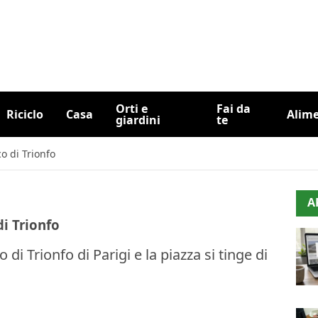
Orti e
Fai da
Riciclo
Casa
Alim
giardini
te
co di Trionfo
A
di Trionfo
 di Trionfo di Parigi e la piazza si tinge di