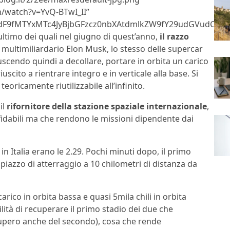
/watch?v=YvQ-BTwI_II”
9fMTYxMTc4JyBjbGFzcz0nbXAtdmlkZW9fY29udGVudCc+PG
l’ultimo dei quali nel giugno di quest’anno,
il razzo
multimiliardario Elon Musk, lo stesso delle supercar
uscendo quindi a decollare, portare in orbita un carico
iuscito a rientrare integro e in verticale alla base. Si
teoricamente riutilizzabile all’infinito.
il
rifornitore della stazione spaziale internazionale
,
idabili ma che rendono le missioni dipendente dai
 in Italia erano le 2.29. Pochi minuti dopo, il primo
piazzo di atterraggio a 10 chilometri di distanza da
carico in orbita bassa e quasi 5mila chili in orbita
lità di recuperare il primo stadio dei due che
cupero anche del secondo), cosa che rende