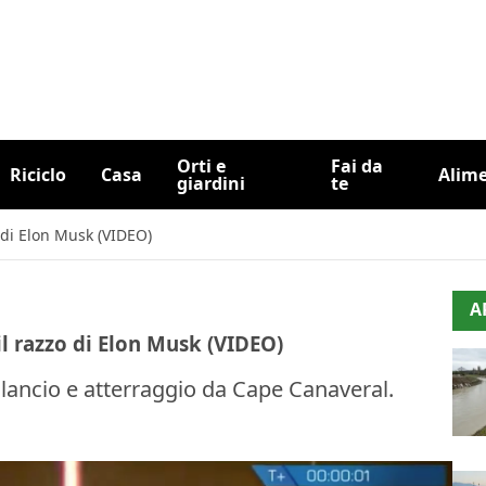
Orti e
Fai da
Riciclo
Casa
Alim
giardini
te
 di Elon Musk (VIDEO)
A
l razzo di Elon Musk (VIDEO)
el lancio e atterraggio da Cape Canaveral.