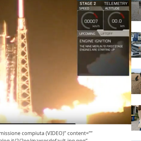
: missione compiuta (VIDEO)” content=””
blog.it/2/2ee/maxresdefault-jpg.png”