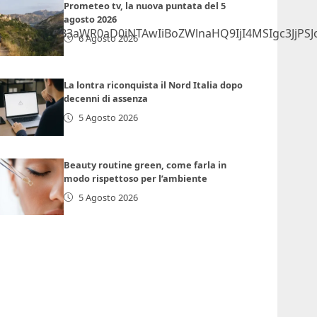
Prometeo tv, la nuova puntata del 5
agosto 2026
lmcmFtZSB3aWR0aD0iNTAwIiBoZWlnaHQ9IjI4MSIgc3JjPSJ
6 Agosto 2026
La lontra riconquista il Nord Italia dopo
decenni di assenza
5 Agosto 2026
Beauty routine green, come farla in
modo rispettoso per l’ambiente
5 Agosto 2026