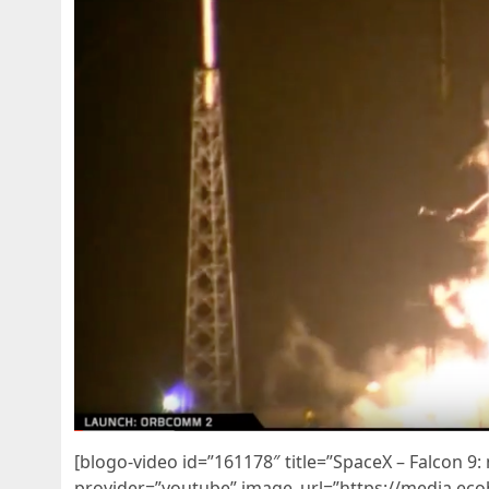
[blogo-video id=”161178″ title=”SpaceX – Falcon 9
provider=”youtube” image_url=”https://media.eco