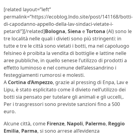
[related layout=”left”
permalink=”https://ecoblog.lndo.site/post/141168/botti-
di-capodanno-appello-della-lav-sindaci-vietate-i-
petardi”][/related]
Bologna
,
Siena
e
Tortona
(Al) sono le
tre località nelle quali i divieti sono più stringenti: in
tutte e tre le città sono vietati i botti, ma nel capoluogo
felsineo è proibita la vendita di bottiglie e lattine nelle
aree pubbliche, in quello senese l’utilizzo di prodotti a
effetto luminoso e nel comune dell’alessandrino i
festeggiamenti rumorosi e molesti.
A
Cortina d’Ampezzo
, grazie al pressing di Enpa, Lav e
Lipu, è stato esplicitato come il divieto nell’utilizzo dei
botti sia pensato per tutelare gli animali e gli uccelli,.
Per i trasgressori sono previste sanzioni fino a 500
euro.
Alcune città, come
Firenze
,
Napoli
,
Palermo
,
Reggio
Emilia
,
Parma
, si sono arrese all’evidenza