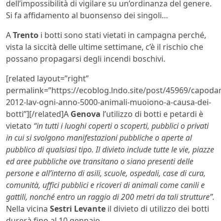
dell’impossibilità di vigilare su un’ordinanza del genere.
Si fa affidamento al buonsenso dei singoli…
A
Trento
i botti sono stati vietati in campagna perché,
vista la siccità delle ultime settimane, c’è il rischio che
possano propagarsi degli incendi boschivi.
[related layout=”right”
permalink=”https://ecoblog.lndo.site/post/45969/capoda
2012-lav-ogni-anno-5000-animali-muoiono-a-causa-dei-
botti”][/related]A
Genova
l’utilizzo di botti e petardi è
vietato
“in tutti i luoghi coperti o scoperti, pubblici o privati
in cui si svolgono manifestazioni pubbliche o aperte al
pubblico di qualsiasi tipo. Il divieto include tutte le vie, piazze
ed aree pubbliche ove transitano o siano presenti delle
persone e all’interno di asili, scuole, ospedali, case di cura,
comunità, uffici pubblici e ricoveri di animali come canili e
gattili, nonché entro un raggio di 200 metri da tali strutture”.
Nella vicina
Sestri Levante
il divieto di utilizzo dei botti
durerà fino al 10 gennaio.