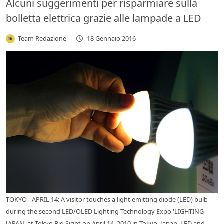
Alcuni suggerimenti per risparmiare sulla
bolletta elettrica grazie alle lampade a LED
Team Redazione
-
18 Gennaio 2016
TOKYO - APRIL 14: A visitor touches a light emitting diode (LED) bulb
during the second LED/OLED Lighting Technology Expo 'LIGHTING
JAPAN' at Tokyo Big Sight on April 14, 2010 in Tokyo, Japan. LED and