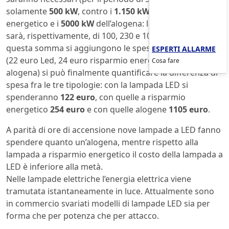
solamente
500 kW
, contro i
1.150 kW
del risparmio
energetico e i
5000 kW
dell’alogena: la spesa in bolletta
sarà, rispettivamente, di 100, 230 e 1000 euro. Se a
questa somma si aggiungono le spese per le lampade
ESPERTI ALLARME
(22 euro Led, 24 euro risparmio energetico e 105 euro
Cosa fare
alogena) si può finalmente quantificare la differenza di
spesa fra le tre tipologie: con la lampada LED si
spenderanno
122 euro
, con quelle a risparmio
energetico
254 euro
e con quelle alogene
1105 euro
.
A parità di ore di accensione nove lampade a LED fanno
spendere quanto un’alogena, mentre rispetto alla
lampada a risparmio energetico il costo della lampada a
LED è inferiore alla metà.
Nelle lampade elettriche l’energia elettrica viene
tramutata istantaneamente in luce. Attualmente sono
in commercio svariati modelli di lampade LED sia per
forma che per potenza che per attacco.