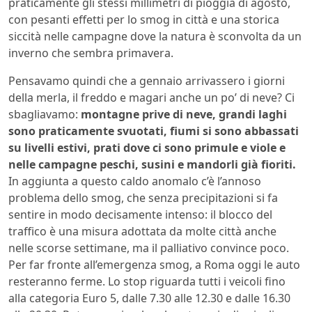
praticamente gli stessi millimetri di pioggia di agosto,
con pesanti effetti per lo smog in città e una storica
siccità nelle campagne dove la natura è sconvolta da un
inverno che sembra primavera.
Pensavamo quindi che a gennaio arrivassero i giorni
della merla, il freddo e magari anche un po’ di neve? Ci
sbagliavamo:
montagne prive di neve, grandi laghi
sono praticamente svuotati, fiumi si sono abbassati
su livelli estivi, prati dove ci sono primule e viole e
nelle campagne peschi, susini e mandorli già fioriti.
In aggiunta a questo caldo anomalo c’è l’annoso
problema dello smog, che senza precipitazioni si fa
sentire in modo decisamente intenso: il blocco del
traffico è una misura adottata da molte città anche
nelle scorse settimane, ma il palliativo convince poco.
Per far fronte all’emergenza smog, a Roma oggi le auto
resteranno ferme. Lo stop riguarda tutti i veicoli fino
alla categoria Euro 5, dalle 7.30 alle 12.30 e dalle 16.30