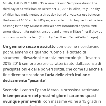
MILAN, ITALY - DECEMBER 30: A view of Corso Sempione during the
third day of a traffic ban on December 30, 2015 in Milan, Italy. The city
of Milan has implemented a three day ban of private car use between
the hours of 10.00 am to 4.00 pm, in an attempt to help reduce the level
of smog in the city. Milanese officials have introduced a special 'anti-
smog' discount for public transport and drivers will face fines if they do
not comply with the ban. (Photo by Pier Marco Tacca/Getty Images)
Un gennaio secco e asciutto
come se ne ricordavano
pochi, almeno da quando l’uomo si è dotato di
strumenti, rilevazioni e archivi meteorologici: l’inverno
2015-2016 sembra essere caratterizzato dall’assenza di
precipitazioni e dalle polveri sottili, che come fu anche a
fine dicembre rendono
l’aria delle città italiane
decisamente “pesante”
.
Secondo il centro Epson Meteo la prossima settimana
le temperature nei prossimi giorni saranno quasi
ovunque primaverili
, con massime vicine a 15 gradi in