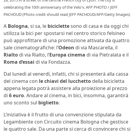
celebrating the 10th anniversary of the Velo'v. AFP PHOTO / JEFF
PACHOUD (Photo credit should read JEFF PACHOUD/AFP/Getty Images)
A
Bologna
, si sa, le
biciclette
sono di casa e da oggi chi
utilizza la bici per spostarsi nel centro storico felsineo
può approfittare di una promozione attivata da quattro
sale cinematografiche: l’
Odeon
di via Mascarella, il
Rialto
di via Rialto, l’
Europa cinema
di via Pietralata e il
Roma d’essai
di via Fondazza.
Dal lunedì al venerdì, infatti, chi si presenterà alla cassa
del cinema con
le chiavi del lucchetto
della bicicletta
appena legata potrà assistere alla proiezione al prezzo
di
6 euro
. Andare al cinema, in bici, insomma, garantirà
uno sconto sul
biglietto
.
L’iniziativa è il frutto di una convenzione stipulata da
Legambiente con Circuito cinema Bologna che gestisce
le quattro sale. Da una parte si cerca di convincere chi si