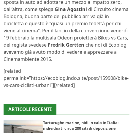
sposta in auto ad adottare un mezzo a impatto zero,
dall’altra, come spiega
Gina Agostini
di Circuito cinema
Bologna, buona parte del pubblico arriva già in
bicicletta e questo è “quasi un premio fedeltà per chi
viene al cinema”. Per il lancio della convenzione venerdì
19 febbraio la multisala Odeon proietterà Bikes vs Cars,
del regista svedese
Fredrik Gertten
che noi di Ecoblog
avevamo già avuto modo di vedere e apprezzare a
Cinemambiente 2015.
[related
permalink=”https://ecoblog.lndo.site/post/159908/bike-
vs-cars-ciclisti-urbani”][/related]
ARTICOLI RECENTI
Tartarughe marine, nidi in calo in Italia:
individuati circa 280 siti di deposizione