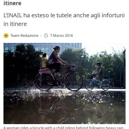
itinere
L’INAIL ha esteso le tutele anche agli infortuni
in itinere
Team Redazione
-
7 Marzo 2016
A woman rides a bicycle with a child riding behind following heavy rain