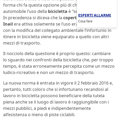
forma chi fa questa opzione più di chi si muove in
automobile l’uso della
bicicletta
è
“sempre necessitato”
.
ESPERTI ALLARME
In precedenza si diceva che la
copertura assicurativa
Cosa fare
Inail
era attiva solamente se l’uso era necessitato, ora
con la modifica del collegato ambientale l’infortunio in
itinere in bicicletta viene equiparato a quello con altri
mezzi di trasporto.
Il nocciolo della questione è proprio questo: cambiare
lo sguardo nei confronti della bicicletta che, per troppo
tempo, è stata erroneamente percepita come un mezzo
ludico-ricreativo e non un mezzo di trasporto.
La nuova norma è entrata in vigore il 2 febbraio 2016 e,
pertanto, tutti coloro che si infortunano recandosi al
lavoro in bicicletta possono beneficiare della tutela
piena anche se li luogo di lavoro è raggiungibile con i
mezzi pubblici, a piedi e indipendentemente
all’esistenza o meno di piste ciclabili.