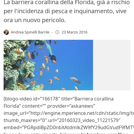
La barriera corallina della Florida, già a rischio
per l'incidenza di pesca e inquinamento, vive
ora un nuovo pericolo.
Andrea Spinelli Barrile
-
23 Marzo 2016
[blogo-video id=”166178″ title=”Barriera corallina
Florida” content=”” provider=”askanews”
image_url=”http://engine.mperience.net/cdn/static/img
thumb_maxres=”0″ url=”20160323_video_11221579″
embed=”PGRpdiBpZD0nbXAtdmlkZW9fY29udGVudF9fMTY