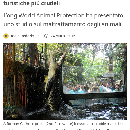
turistiche più crudeli
L’ong World Animal Protection ha presentato
uno studio sul maltrattamento degli animali
Team Redazione
-
24 Marzo 2016
A Roman Catholic priest (2nd R, in white) blesses a crocodile as it is fed,