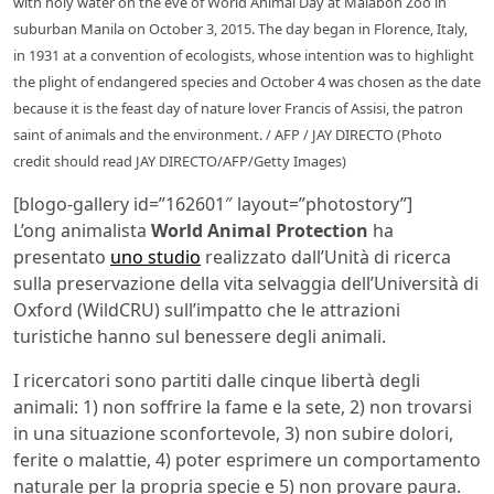
with holy water on the eve of World Animal Day at Malabon Zoo in
suburban Manila on October 3, 2015. The day began in Florence, Italy,
in 1931 at a convention of ecologists, whose intention was to highlight
the plight of endangered species and October 4 was chosen as the date
because it is the feast day of nature lover Francis of Assisi, the patron
saint of animals and the environment. / AFP / JAY DIRECTO (Photo
credit should read JAY DIRECTO/AFP/Getty Images)
[blogo-gallery id=”162601″ layout=”photostory”]
L’ong animalista
World Animal Protection
ha
presentato
uno studio
realizzato dall’Unità di ricerca
sulla preservazione della vita selvaggia dell’Università di
Oxford (WildCRU) sull’impatto che le attrazioni
turistiche hanno sul benessere degli animali.
I ricercatori sono partiti dalle cinque libertà degli
animali: 1) non soffrire la fame e la sete, 2) non trovarsi
in una situazione sconfortevole, 3) non subire dolori,
ferite o malattie, 4) poter esprimere un comportamento
naturale per la propria specie e 5) non provare paura.