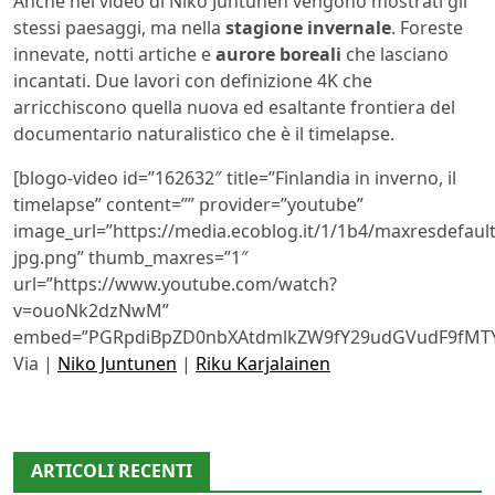
Anche nel video di Niko Juntunen vengono mostrati gli
stessi paesaggi, ma nella
stagione invernale
. Foreste
innevate, notti artiche e
aurore boreali
che lasciano
incantati. Due lavori con definizione 4K che
arricchiscono quella nuova ed esaltante frontiera del
documentario naturalistico che è il timelapse.
[blogo-video id=”162632″ title=”Finlandia in inverno, il
timelapse” content=”” provider=”youtube”
image_url=”https://media.ecoblog.it/1/1b4/maxresdefault
jpg.png” thumb_maxres=”1″
url=”https://www.youtube.com/watch?
v=ouoNk2dzNwM”
embed=”PGRpdiBpZD0nbXAtdmlkZW9fY29udGVudF9fMTYy
Via |
Niko Juntunen
|
Riku Karjalainen
ARTICOLI RECENTI