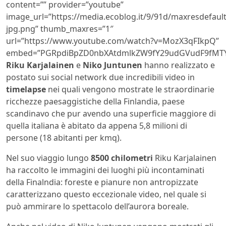
content=”” provider=”youtube”
image_url=”https://media.ecoblog.it/9/91d/maxresdefault
jpg.png” thumb_maxres=”1″
url=”https://www.youtube.com/watch?v=MozX3qFIkpQ”
embed=”PGRpdiBpZD0nbXAtdmlkZW9fY29udGVudF9fMTYy
Riku Karjalainen
e
Niko Juntunen
hanno realizzato e
postato sui social network due incredibili video in
timelapse
nei quali vengono mostrate le straordinarie
ricchezze paesaggistiche della Finlandia, paese
scandinavo che pur avendo una superficie maggiore di
quella italiana è abitato da appena 5,8 milioni di
persone (18 abitanti per kmq).
Nel suo viaggio lungo
8500 chilometri
Riku Karjalainen
ha raccolto le immagini dei luoghi più incontaminati
della Finalndia: foreste e pianure non antropizzate
caratterizzano questo eccezionale video, nel quale si
può ammirare lo spettacolo dell’aurora boreale.