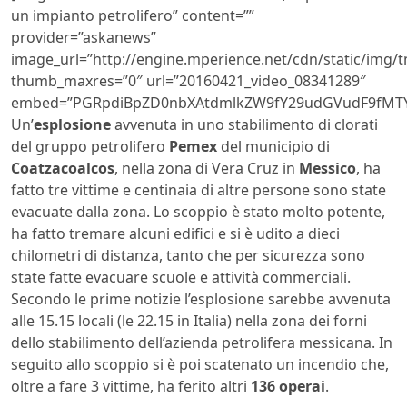
un impianto petrolifero” content=””
provider=”askanews”
image_url=”http://engine.mperience.net/cdn/static/img
thumb_maxres=”0″ url=”20160421_video_08341289″
embed=”PGRpdiBpZD0nbXAtdmlkZW9fY29udGVudF9fMTY
Un’
esplosione
avvenuta in uno stabilimento di clorati
del gruppo petrolifero
Pemex
del municipio di
Coatzacoalcos
, nella zona di Vera Cruz in
Messico
, ha
fatto tre vittime e centinaia di altre persone sono state
evacuate dalla zona. Lo scoppio è stato molto potente,
ha fatto tremare alcuni edifici e si è udito a dieci
chilometri di distanza, tanto che per sicurezza sono
state fatte evacuare scuole e attività commerciali.
Secondo le prime notizie l’esplosione sarebbe avvenuta
alle 15.15 locali (le 22.15 in Italia) nella zona dei forni
dello stabilimento dell’azienda petrolifera messicana. In
seguito allo scoppio si è poi scatenato un incendio che,
oltre a fare 3 vittime, ha ferito altri
136 operai
.