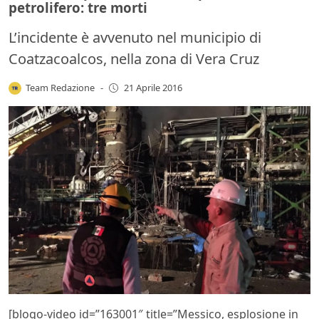
petrolifero: tre morti
L’incidente è avvenuto nel municipio di
Coatzacoalcos, nella zona di Vera Cruz
Team Redazione
-
21 Aprile 2016
[blogo-video id=”163001″ title=”Messico, esplosione in