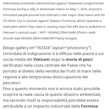
Vietnamese protesters demonstrate against Taiwanese conglomerate
Formosa during a rally in downtown Hanoi on May 1, 2016. Around a
thousand people poured into Vietnam's two major cities Hanoi and Ho
Chi Minh City to protest against Taiwan's Formosa, which operates a
steel plant which they claim is causing mass fish kills due to pollution in
Vietnam's central coast. / AFP / HOANG DINH NAM (Photo credit
should read HOANG DINH NAM/AFP/Getty Images)
[blogo-gallery id=”163324″ layout=”photostory”]
Un’ondata di indignazione si è diffusa nelle piazze e sui
social media del
Vietnam
dopo la
moria di pesci
verificatasi nella costa centrale del Paese che ha
portato al divieto della vendita dei frutti di mare nella
regione e alla temporanea disoccupazione dei
pescatori.
Fino a questo momento non è ancora stato possibile
scoprire la reale causa di questo disastro ambientale,
ma secondo molti la responsabilità potrebbe essere
attribuibile a un impianto industriale della
Formosa