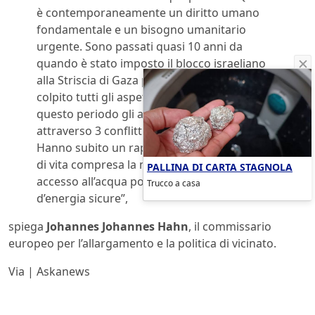
è contemporaneamente un diritto umano
fondamentale e un bisogno umanitario
urgente. Sono passati quasi 10 anni da
quando è stato imposto il blocco israeliano
alla Striscia di Gaza per la prima volta che ha
colpito tutti gli aspetti della vita qui. Durante
questo periodo gli abitanti sono passati
attraverso 3 conflitti, il peggiore nel 2014.
Hanno subito un rapido declino della qualità
di vita compresa la mancanza del cruciale
PALLINA DI CARTA STAGNOLA
accesso all’acqua potabile e a risorse
Trucco a casa
d’energia sicure”,
spiega
Johannes Johannes Hahn
, il commissario
europeo per l’allargamento e la politica di vicinato.
Via | Askanews