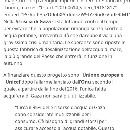
image_url=”http://engine.mperience.net/cdn/static/img
thumb_maxres=”0″ url=”20160614_video_19181817″
embed=”PGRpdiBpZD0nbXAtdmlkZW9fY29udGVudF9fMTY0
Nella
Striscia di Gaza
si sta lottando contro il tempo
per evitare che la popolazione rimanga senza scorte di
acqua potabile, un’eventualità che darebbe il via a una
gravissima crisi umanitaria. Le speranze sono riposte in
questa fabbrica di desalinizzazione dell’acqua di mare,
la più grande del Paese che entrerà in funzione in
autunno.
A finanziare questo progetto sono l’
Unione europea
e
l’
Unicef
dopo l’allarme lanciato dall’
Onu
secondo il
quale, a partire dalla fine del 2016, l’unica falda
acquifera di Gaza non sarà più utilizzabile.
“Circa il 95% delle risorse d’acqua di Gaza
sono considerate inutilizzabili per il
consumo. C’è bisogno di grandi sforzi per
assicurare accesso all’acqua potabile. Questo