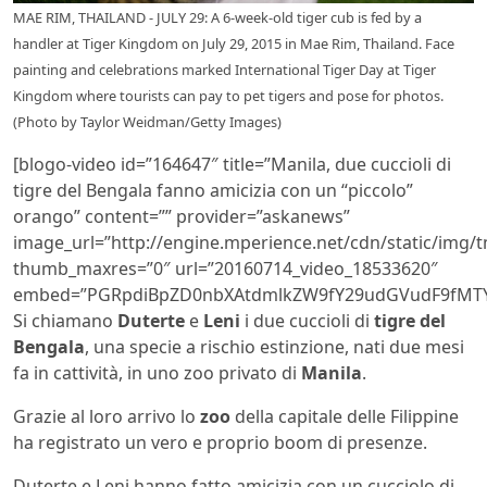
MAE RIM, THAILAND - JULY 29: A 6-week-old tiger cub is fed by a
handler at Tiger Kingdom on July 29, 2015 in Mae Rim, Thailand. Face
painting and celebrations marked International Tiger Day at Tiger
Kingdom where tourists can pay to pet tigers and pose for photos.
(Photo by Taylor Weidman/Getty Images)
[blogo-video id=”164647″ title=”Manila, due cuccioli di
tigre del Bengala fanno amicizia con un “piccolo”
orango” content=”” provider=”askanews”
image_url=”http://engine.mperience.net/cdn/static/img
thumb_maxres=”0″ url=”20160714_video_18533620″
embed=”PGRpdiBpZD0nbXAtdmlkZW9fY29udGVudF9fMTY0
Si chiamano
Duterte
e
Leni
i due cuccioli di
tigre del
Bengala
, una specie a rischio estinzione, nati due mesi
fa in cattività, in uno zoo privato di
Manila
.
Grazie al loro arrivo lo
zoo
della capitale delle Filippine
ha registrato un vero e proprio boom di presenze.
Duterte e Leni hanno fatto amicizia con un cucciolo di