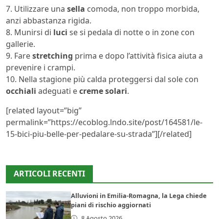
7. Utilizzare una
sella
comoda, non troppo morbida,
anzi abbastanza rigida.
8. Munirsi di
luci
se si pedala di notte o in zone con
gallerie.
9. Fare
stretching
prima e dopo l’attività fisica aiuta a
prevenire i crampi.
10. Nella stagione più calda proteggersi dal sole con
occhiali
adeguati e
creme solari
.
[related layout=”big”
permalink=”https://ecoblog.lndo.site/post/164581/le-
15-bici-piu-belle-per-pedalare-su-strada”][/related]
ARTICOLI RECENTI
Alluvioni in Emilia-Romagna, la Lega chiede
piani di rischio aggiornati
8 Agosto 2026