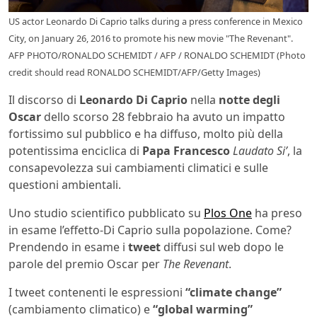
US actor Leonardo Di Caprio talks during a press conference in Mexico
City, on January 26, 2016 to promote his new movie "The Revenant".
AFP PHOTO/RONALDO SCHEMIDT / AFP / RONALDO SCHEMIDT (Photo
credit should read RONALDO SCHEMIDT/AFP/Getty Images)
Il discorso di
Leonardo Di Caprio
nella
notte degli
Oscar
dello scorso 28 febbraio ha avuto un impatto
fortissimo sul pubblico e ha diffuso, molto più della
potentissima enciclica di
Papa Francesco
Laudato Si’
, la
consapevolezza sui cambiamenti climatici e sulle
questioni ambientali.
Uno studio scientifico pubblicato su
Plos One
ha preso
in esame l’effetto-Di Caprio sulla popolazione. Come?
Prendendo in esame i
tweet
diffusi sul web dopo le
parole del premio Oscar per
The Revenant
.
I tweet contenenti le espressioni
“climate change”
(cambiamento climatico) e
“global warming”