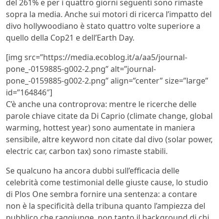
del 261% e per i quattro giorni seguenti sono rimaste
sopra la media. Anche sui motori di ricerca l’impatto del
divo hollywoodiano è stato quattro volte superiore a
quello della Cop21 e dell’Earth Day.
[img src=”https://media.ecoblog.it/a/aa5/journal-
pone_-0159885-g002-2.png” alt=”journal-
pone_-0159885-g002-2.png” align=”center” size=”large”
id=”164846″]
C’è anche una controprova: mentre le ricerche delle
parole chiave citate da Di Caprio (climate change, global
warming, hottest year) sono aumentate in maniera
sensibile, altre keyword non citate dal divo (solar power,
electric car, carbon tax) sono rimaste stabili.
Se qualcuno ha ancora dubbi sull’efficacia delle
celebrità come testimonial delle giuste cause, lo studio
di Plos One sembra fornire una sentenza: a contare
non è la specificità della tribuna quanto l’ampiezza del
pubblico che raggiunge, non tanto il background di chi