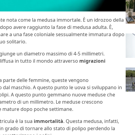
 nota come la medusa immortale. È un idrozoo della
 dopo avere raggiunto la fase di medusa adulta. È,
ornare a una fase coloniale sessualmente immatura dopo
o solitario.
ggiunge un diametro massimo di 4-5 millimetri.
 diffusa in tutto il mondo attraverso
migrazioni
da parte delle femmine, queste vengono
dal maschio. A questo punto le uova si sviluppano in
i polipi. A questo punto gemmano nuove meduse che
ametro di un millimetro. Le meduse crescono
te mature dopo poche settimane.
tricula è la sua
immortalità
. Questa medusa, infatti,
in grado di tornare allo stato di polipo perdendo la