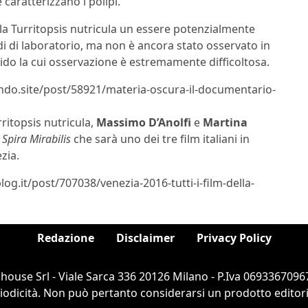
caratterizzano i polipi.
della Turritopsis nutricula un essere potenzialmente
i di laboratorio, ma non è ancora stato osservato in
pido la cui osservazione è estremamente difficoltosa.
lndo.site/post/58921/materia-oscura-il-documentario-
ritopsis nutricula,
Massimo D’Anolfi
e
Martina
o
Spira Mirabilis
che sarà uno dei tre film italiani in
zia.
og.it/post/707038/venezia-2016-tutti-i-film-della-
Redazione
Disclaimer
Privacy Policy
ouse Srl - Viale Sarca 336 20126 Milano - P.Iva 06933670967
dicità. Non può pertanto considerarsi un prodotto editorial