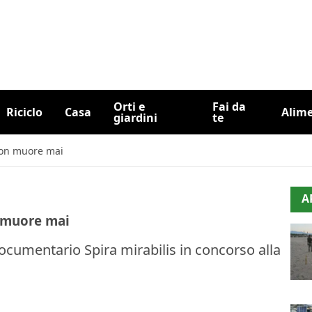
Orti e
Fai da
Riciclo
Casa
Alim
giardini
te
 non muore mai
A
n muore mai
cumentario Spira mirabilis in concorso alla