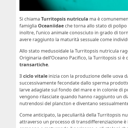
Si chiama
Turritopsis nutricula
ma è comunemente
famiglia
Oceaniidae
che torna allo stato di polipo
inoltre, l’unico animale conosciuto in grado di t
avere raggiunto la maturità sessuale come individu
Allo stato medusoidale la Turritopsis nutricula ra
Originaria dell’Oceano Pacifico, la Turritopsis si è
transartiche
.
Il
ciclo vitale
inizia con la produzione delle uova 
successivamente fecondate dallo sperma prodotto 
larve adagiate sul fondo del mare e in colonie d
vengono rilasciate quando hanno raggiunto un di
nutrendosi del plancton e diventano sessualmen
Come anticipato, la peculiarità della Turritopsis nu
attraverso un processo di transdifferenziazione è 