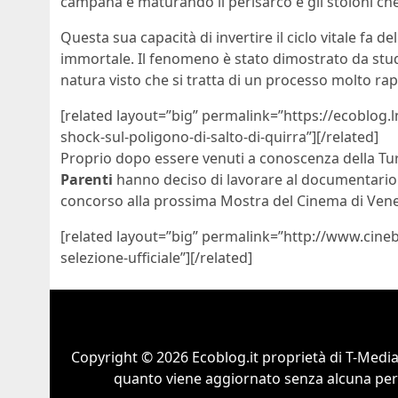
campana e maturando il perisarco e gli stoloni che 
Questa sua capacità di invertire il ciclo vitale fa 
immortale. Il fenomeno è stato dimostrato da stud
natura visto che si tratta di un processo molto ra
[related layout=”big” permalink=”https://ecoblog.
shock-sul-poligono-di-salto-di-quirra”][/related]
Proprio dopo essere venuti a conoscenza della Tur
Parenti
hanno deciso di lavorare al documentari
concorso alla prossima Mostra del Cinema di Vene
[related layout=”big” permalink=”http://www.cinebl
selezione-ufficiale”][/related]
Copyright © 2026 Ecoblog.it proprietà di T-Mediah
quanto viene aggiornato senza alcuna perio