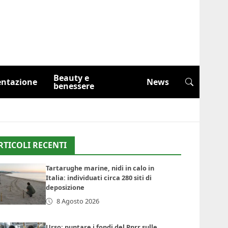
Beauty e
entazione
News
benessere
RTICOLI RECENTI
Tartarughe marine, nidi in calo in
Italia: individuati circa 280 siti di
deposizione
8 Agosto 2026
Urso: puntare i fondi del Pnrr sulle