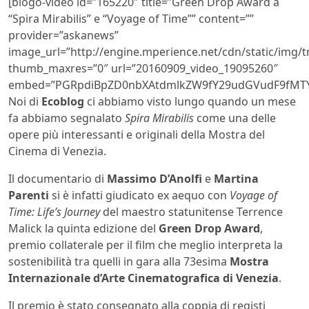
[blogo-video id=”165220″ title=”Green Drop Award a
“Spira Mirabilis” e “Voyage of Time”” content=””
provider=”askanews”
image_url=”http://engine.mperience.net/cdn/static/img
thumb_maxres=”0″ url=”20160909_video_19095260″
embed=”PGRpdiBpZD0nbXAtdmlkZW9fY29udGVudF9fMTY1
Noi di
Ecoblog
ci abbiamo visto lungo quando un mese
fa abbiamo segnalato
Spira Mirabilis
come una delle
opere più interessanti e originali della Mostra del
Cinema di Venezia.
Il documentario di
Massimo D’Anolfi
e
Martina
Parenti
si è infatti giudicato ex aequo con
Voyage of
Time: Life’s Journey
del maestro statunitense Terrence
Malick la quinta edizione del
Green Drop Award
,
premio collaterale per il film che meglio interpreta la
sostenibilità tra quelli in gara alla 73esima
Mostra
Internazionale d’Arte Cinematografica di Venezia
.
Il premio è stato consegnato alla coppia di registi