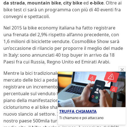
da strada
,
mountain bike
,
city bike
ed
e-bike
. Oltre ai
bike test ci sarà un programma con più di 40 eventi fra
convegni e spettacoli.
Nel 2015 la bike economy italiana ha fatto registrare
una frenata del 2,9% rispetto all’anno precedente, con
1,6 milioni di biciclette vendute. CosmoBike Show sarà
un’occasione di rilancio per proporre il meglio del made
in Italy: sono annunciati 40 top buyer in arrivo da 18
Paesi fra cui Russia, Regno Unito ed Emirati Arabi.
Mentre la bici tradizionale soffre, lo scorso anno il
mercato delle bici a pedalata assistita ha fatto
registrare un incremento del 10% (portando al 3,5% la
percentuale sul venduto totale). Uno spazio di primo
piano della manifestazione veronese verrà riservato al
cicloturismo e al bike sharing che potrebbero dare
TRUFFA CHIAMATA
nuovo slancio al settore. Il
cicloturismo
porta nel
Ti chiamano e poi attaccano
nostro paese 500mila turisti con una capacità di spesa