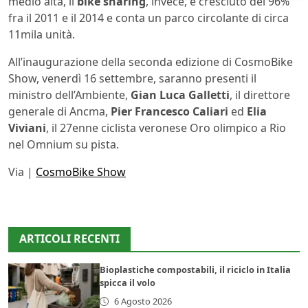
medio alta, il
bike sharing
, invece, è cresciuto del 96%
fra il 2011 e il 2014 e conta un parco circolante di circa
11mila unità.
All’inaugurazione della seconda edizione di CosmoBike
Show, venerdì 16 settembre, saranno presenti il
ministro dell’Ambiente,
Gian Luca Galletti
, il direttore
generale di Ancma,
Pier Francesco Caliari
ed
Elia
Viviani
, il 27enne ciclista veronese Oro olimpico a Rio
nel Omnium su pista.
Via |
CosmoBike Show
ARTICOLI RECENTI
Bioplastiche compostabili, il riciclo in Italia
spicca il volo
6 Agosto 2026