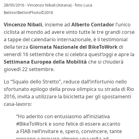
28/05/2016 - Vincenzo Nibali (Astana) - foto Luca
Bettini/BettiniPhoto©2016
Vincenzo Nibali
, insieme ad
Alberto Contador
l’unico
ciclista al mondo ad avere vinto tutte le tre grandi corse
a tappe del calendario internazionale, è il testimonial
della terza
Giornata Nazionale del BikeToWork
di
venerdì 16 settembre che si celebra quest’oggi e apre la
Settimana Europea della Mobilità
che si chiuderà
giovedì 22 settembre.
Lo “Squalo dello Stretto”, reduce dall’infortunio nello
sfortunato epilogo della prova olimpica su strada di Rio
2016, invita a utilizzare la bicicletta per gli spostamenti
casa-lavoro:
“Ho aderito con entusiasmo all’iniziativa
#BikeToWork e sono felice di essere accanto
a FIAB nell’invitare e, spero, convincere, tante
persone a provare almeno una volta ad