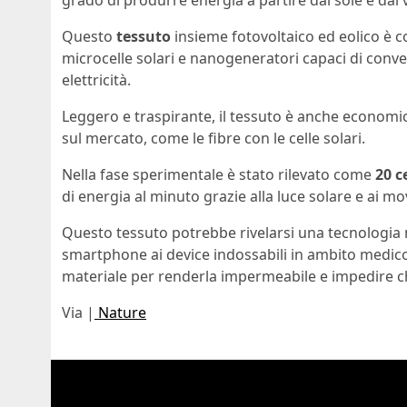
grado di produrre energia a partire dal sole e dal 
Questo
tessuto
insieme fotovoltaico ed eolico è 
microcelle solari e nanogeneratori capaci di conver
elettricità.
Leggero e traspirante, il tessuto è anche economic
sul mercato, come le fibre con le celle solari.
Nella fase sperimentale è stato rilevato come
20 c
di energia al minuto grazie alla luce solare e ai mo
Questo tessuto potrebbe rivelarsi una tecnologia mol
smartphone ai device indossabili in ambito medico.
materiale per renderla impermeabile e impedire ch
Via |
Nature