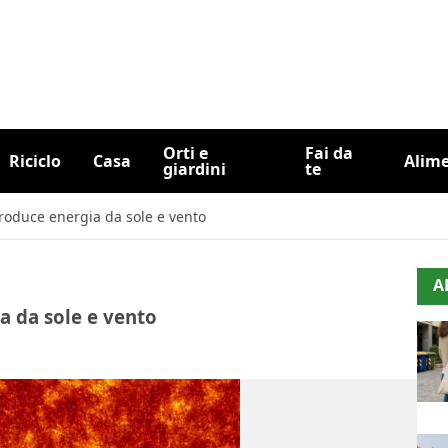
Orti e
Fai da
Riciclo
Casa
Alim
giardini
te
roduce energia da sole e vento
A
a da sole e vento