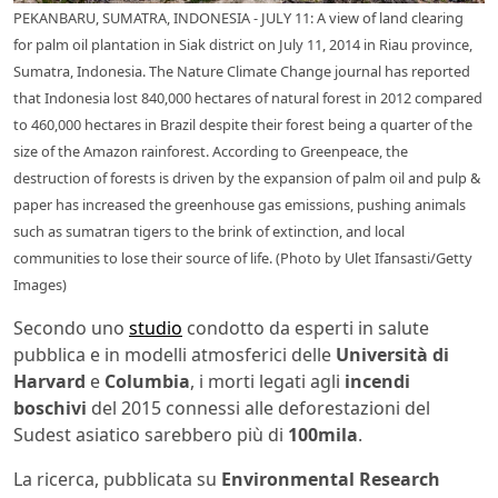
PEKANBARU, SUMATRA, INDONESIA - JULY 11: A view of land clearing
for palm oil plantation in Siak district on July 11, 2014 in Riau province,
Sumatra, Indonesia. The Nature Climate Change journal has reported
that Indonesia lost 840,000 hectares of natural forest in 2012 compared
to 460,000 hectares in Brazil despite their forest being a quarter of the
size of the Amazon rainforest. According to Greenpeace, the
destruction of forests is driven by the expansion of palm oil and pulp &
paper has increased the greenhouse gas emissions, pushing animals
such as sumatran tigers to the brink of extinction, and local
communities to lose their source of life. (Photo by Ulet Ifansasti/Getty
Images)
Secondo uno
studio
condotto da esperti in salute
pubblica e in modelli atmosferici delle
Università di
Harvard
e
Columbia
, i morti legati agli
incendi
boschivi
del 2015 connessi alle deforestazioni del
Sudest asiatico sarebbero più di
100mila
.
La ricerca, pubblicata su
Environmental Research