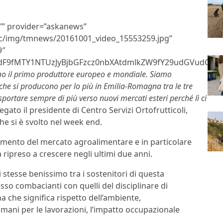
=”” provider=”askanews”
tic/img/tmnews/20161001_video_15553259.jpg”
9″
9fMTY1NTUzJyBjbGFzcz0nbXAtdmlkZW9fY29udGVudCc+PH
amo il primo produttore europeo e mondiale. Siamo
e che si producono per lo più in Emilia-Romagna tra le tre
ortare sempre di più verso nuovi mercati esteri perché lì ci
egato il presidente di Centro Servizi Ortofrutticoli,
che si è svolto nel week end.
damento del mercato agroalimentare e in particolare
 ripreso a crescere negli ultimi due anni.
 stesse benissimo tra i sostenitori di questa
esso combacianti con quelli del disciplinare di
 che significa rispetto dell’ambiente,
 umani per le lavorazioni, l’impatto occupazionale