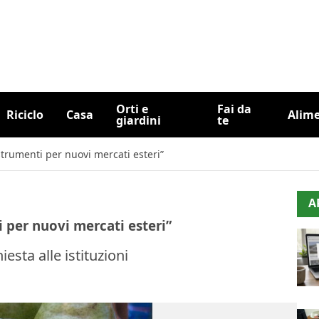
Orti e
Fai da
Riciclo
Casa
Alim
giardini
te
strumenti per nuovi mercati esteri”
A
 per nuovi mercati esteri”
iesta alle istituzioni