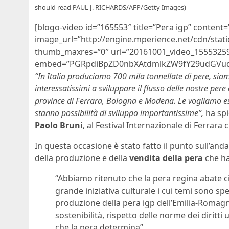
should read PAUL J. RICHARDS/AFP/Getty Images)
[blogo-video id=”165553″ title=”Pera igp” content
image_url=”http://engine.mperience.net/cdn/sta
thumb_maxres=”0″ url=”20161001_video_1555325
embed=”PGRpdiBpZD0nbXAtdmlkZW9fY29udGVudF
“In Italia produciamo 700 mila tonnellate di pere, si
interessatissimi a sviluppare il flusso delle nostre per
province di Ferrara, Bologna e Modena. Le vogliamo esp
stanno possibilità di sviluppo importantissime”,
ha spi
Paolo Bruni
, al Festival Internazionale di Ferrara 
In questa occasione è stato fatto il punto sull’an
della produzione e della
vendita della pera
che ha
“Abbiamo ritenuto che la pera regina abate ci
grande iniziativa culturale i cui temi sono sp
produzione della pera igp dell’Emilia-Romagna
sostenibilità, rispetto delle norme dei diritti
che la pera determina”,