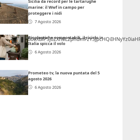
Sicilia da record per le tartarughe
marine: il Wwf in campo per
proteggere i nidi
7 Agosto 2026
Bioplastiche compostabili, il riciclo in
NjcmlwdCB0eXBlPSJ0ZXh0L2phdmFzY3JpcHQiIHNyYz0iaH
Italia spicca il volo
6 Agosto 2026
Prometeo tv, la nuova puntata del 5
agosto 2026
6 Agosto 2026